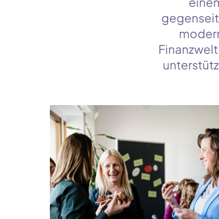
einem
gegenseiti
modern
Finanzwelt 
unterstütz