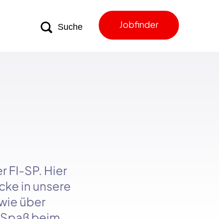
Jobfinder
er
FI-SP
. Hier
cke in unsere
owie über
l Spaß beim