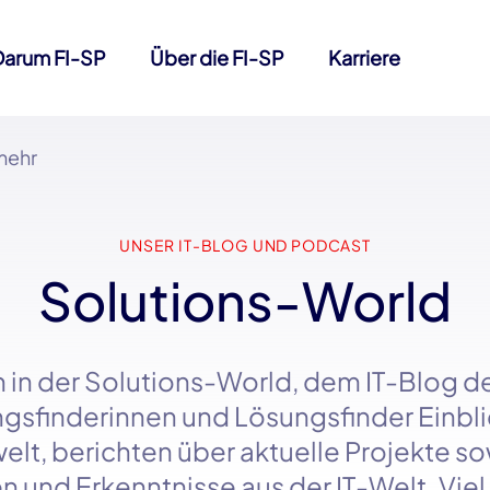
Darum FI-SP
Über die FI-SP
Karriere
mehr
UNSER IT-BLOG UND PODCAST
Solutions-World
 in der
Solutions-World
, dem
IT-Blog
d
sfinderinnen und Lösungsfinder Einbli
elt, berichten über aktuelle Projekte s
n und Erkenntnisse aus der
IT-Welt
. Vie