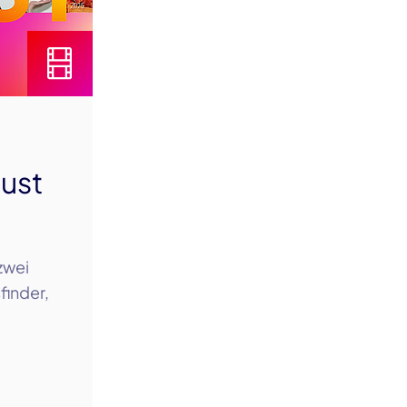
ust
zwei
finder,