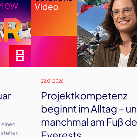
22.01.2026
uar
Projektkompetenz
beginnt im Alltag – u
manchmal am Fuß de
P einen
Everests
s stehen