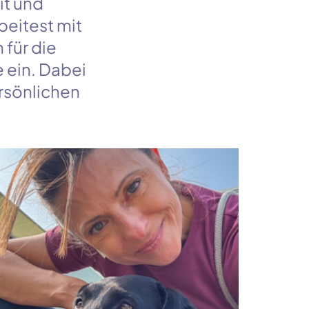
it und
beitest mit
für die
e ein. Dabei
ersönlichen