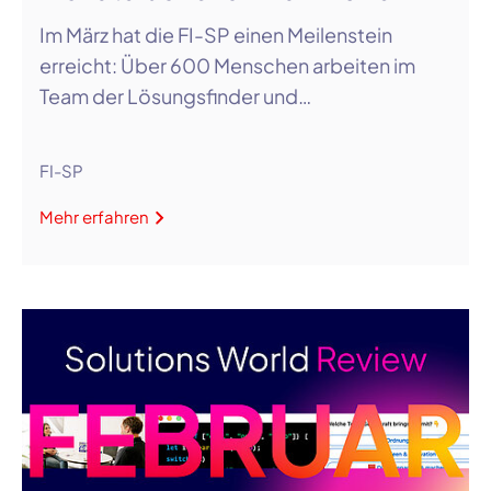
Im März hat die FI-SP einen Meilenstein
erreicht: Über 600 Menschen arbeiten im
Team der Lösungsfinder und…
FI-SP
Mehr erfahren