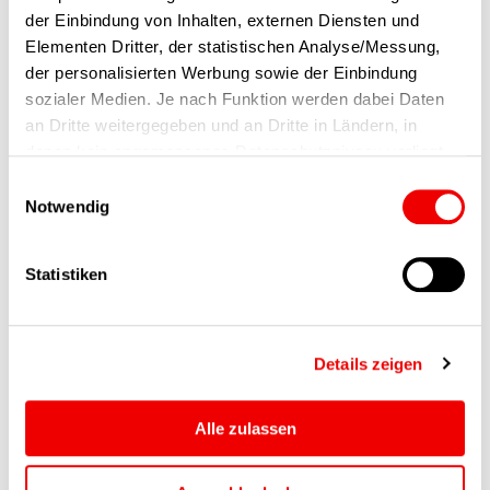
Alltag – und manchmal am Fuß
der Einbindung von Inhalten, externen Diensten und
Elementen Dritter, der statistischen Analyse/Messung,
des Everests
der personalisierten Werbung sowie der Einbindung
sozialer Medien. Je nach Funktion werden dabei Daten
Projektplanung kann herausfordernd sein –
an Dritte weitergegeben und an Dritte in Ländern, in
muss sie aber nicht. In dieser dreiteiligen
denen kein angemessenes Datenschutzniveau vorliegt
Videoserie zeigt…
und von diesen verarbeitet wird, z. B. die USA. Ihre
Einwilligungsauswahl
Einwilligung ist stets freiwillig, für die Nutzung unserer
Notwendig
Website nicht erforderlich und kann jederzeit auf unserer
Anisha
Seite abgelehnt oder widerrufen werden.
Statistiken
Mehr erfahren
Details zeigen
Alle zulassen