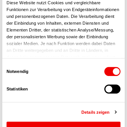
Diese Website nutzt Cookies und vergleichbare
Funktionen zur Verarbeitung von Endgeräteinformationen
OVERVIEW
und personenbezogenen Daten. Die Verarbeitung dient
der Einbindung von Inhalten, externen Diensten und
Ähnliche Beiträge
Elementen Dritter, der statistischen Analyse/Messung,
der personalisierten Werbung sowie der Einbindung
sozialer Medien. Je nach Funktion werden dabei Daten
an Dritte weitergegeben und an Dritte in Ländern, in
denen kein angemessenes Datenschutzniveau vorliegt
und von diesen verarbeitet wird, z. B. die USA. Ihre
Einwilligungsauswahl
Einwilligung ist stets freiwillig, für die Nutzung unserer
Notwendig
Website nicht erforderlich und kann jederzeit auf unserer
Seite abgelehnt oder widerrufen werden.
Statistiken
25.06.2026
Details zeigen
Vom Master zum Product Owner