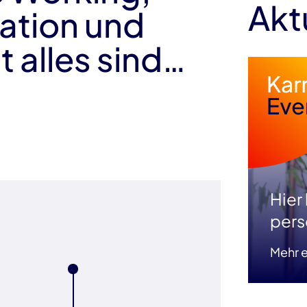
Akt
ation und
t alles sind…
Hier
pers
Mehr e