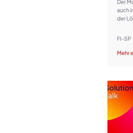
Der Mo
auch i
der Lö
FI-SP
Mehr e