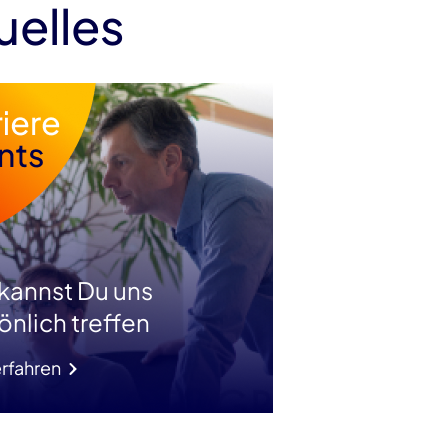
uelles
 kannst Du uns
önlich treffen
rfahren