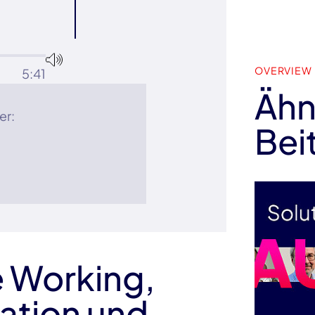
OVERVIEW
5:41
Ähn
er:
Bei
 Working,
ation und