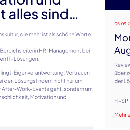
t alles sind…
05.09.
skultur, die mehr ist als schöne Worte
Mon
Aug
a, Bereichsleiterin HR-Management bei
ren IT-Lösungen.
Review
elingt, Eigenverantwortung, Vertrauen
über z
i den Lösungsfindern nicht nur um
der Lö
r After-Work-Events geht, sondern um
enschlichkeit, Motivation und
FI-SP
Mehr e