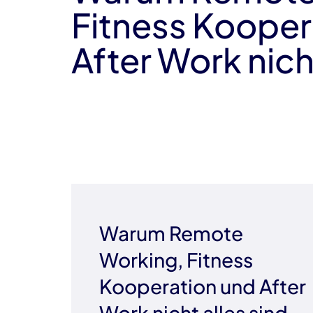
Fitness Kooper
After Work nich
Warum Remote
Working, Fitness
Kooperation und After
Work nicht alles sind…