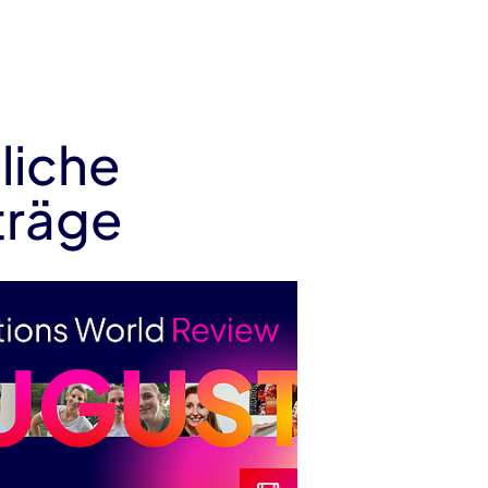
liche
träge