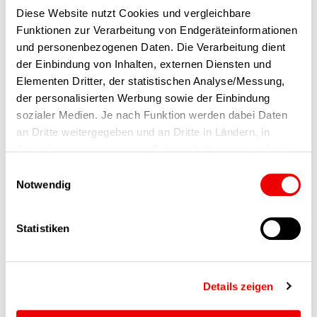
Diese Website nutzt Cookies und vergleichbare
Funktionen zur Verarbeitung von Endgeräteinformationen
und personenbezogenen Daten. Die Verarbeitung dient
06.08.2026
der Einbindung von Inhalten, externen Diensten und
Elementen Dritter, der statistischen Analyse/Messung,
Monatsrückblick Juli 2026
der personalisierten Werbung sowie der Einbindung
sozialer Medien. Je nach Funktion werden dabei Daten
Der Monatsrückblick Juli zeigt, dass auch in
an Dritte weitergegeben und an Dritte in Ländern, in
der Urlaubszeit viel im Team der
denen kein angemessenes Datenschutzniveau vorliegt
Lösungsfinder passiert ist. Im…
und von diesen verarbeitet wird, z. B. die USA. Ihre
Einwilligungsauswahl
Einwilligung ist stets freiwillig, für die Nutzung unserer
Notwendig
Website nicht erforderlich und kann jederzeit auf unserer
FI-SP
Seite abgelehnt oder widerrufen werden.
Statistiken
Mehr erfahren
Details zeigen