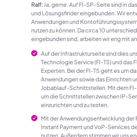
Ralf:
Ja, gerne. Auf FI-SP-Seite sind in da
und Lösungsfinder eingebunden. Wir entw
Anwendungen und Kontoführungssysteme
nutzen zu können. Da circa 10 unterschi
eingebunden sind, arbeiten wir eng mit
Auf der Infrastrukturseite sind dies u
Technologie Service (FI-TS) und das F
Experten. Bei der FI-TS geht es um das
Anwendungen sowie das Einrichten und
Jobablauf-Schnittstellen. Mit dem FI
um die Schnittstellen zwischen IP-S
einzurichten und zu testen.
Mit der Anwendungsentwicklung der F
Instant Payment und VoP-Services der 
nutzen. Außerdem stimmen wir uns e