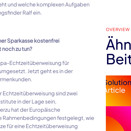
 geht und welche komplexen Aufgaben
sfinder Ralf ein.
OVERVIEW
Ähn
iner Sparkasse kostenfrei
 noch zu tun?
Bei
Sepa-Echtzeitüberweisung für
umgesetzt. Jetzt geht es in der
Firmenkunden.
er Echtzeitüberweisung sind zwei
stitute in der Lage sein,
erzu hat der Europäische
re Rahmenbedingungen festgelegt, wie
ze für eine Echtzeitüberweisung