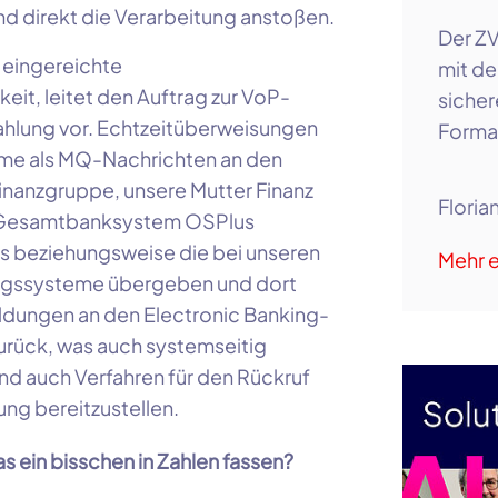
d direkt die Verarbeitung anstoßen.
Der ZV
 eingereichte
mit de
it, leitet den Auftrag zur VoP-
sicher
ahlung vor. Echtzeitüberweisungen
Forma
me als MQ-Nachrichten an den
inanzgruppe, unsere Mutter Finanz
Floria
as Gesamtbanksystem OSPlus
 beziehungsweise die bei unseren
Mehr e
ungssysteme übergeben und dort
ldungen an den Electronic Banking-
urück, was auch systemseitig
ind auch Verfahren für den Rückruf
ung bereitzustellen.
 ein bisschen in Zahlen fassen?