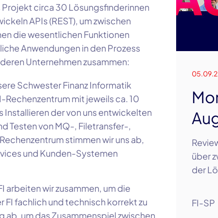
s Projekt circa 30 Lösungsfinderinnen
ickeln APIs (REST), um zwischen
n die wesentlichen Funktionen
edliche Anwendungen in den Prozess
 anderen Unternehmen zusammen:
05.09.
nsere Schwester Finanz Informatik
Mon
I-Rechenzentrum mit jeweils ca. 10
 Installieren der von uns entwickelten
Aug
 Testen von MQ-, Filetransfer-,
-Rechenzentrum stimmen wir uns ab,
Review
ervices und Kunden-Systemen
über z
der Lö
I arbeiten wir zusammen, um die
FI fachlich und technisch korrekt zu
FI-SP
ng ab, um das Zusammenspiel zwischen