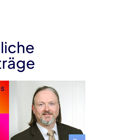
liche
träge