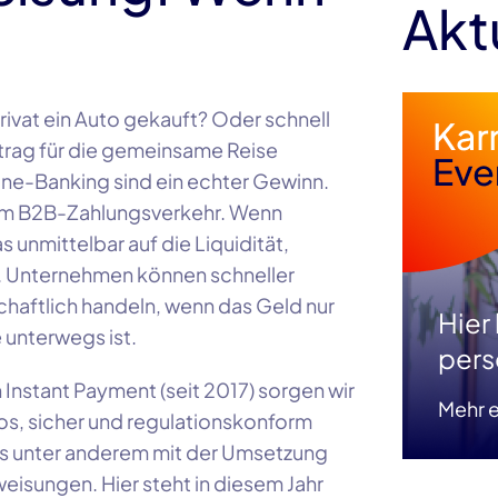
Akt
ivat ein Auto gekauft? Oder schnell
trag für die gemeinsame Reise
ne-Banking sind ein echter Gewinn.
h im B2B-Zahlungsverkehr. Wenn
as unmittelbar auf die Liquidität,
s. Unternehmen können schneller
chaftlich handeln, wenn das Geld nur
Hier
 unterwegs ist.
pers
 Instant Payment (seit 2017) sorgen wir
Mehr e
os, sicher und regulationskonform
uns unter anderem mit der Umsetzung
eisungen. Hier steht in diesem Jahr