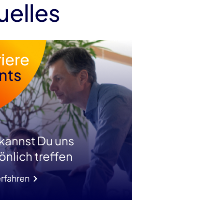
uelles
 kannst Du uns
önlich treffen
rfahren