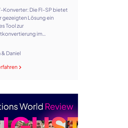
-Konverter: Die FI-SP bietet
r gezeigten Lösung ein
es Tool zur
tkonvertierung im…
n & Daniel
rfahren