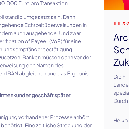
00.000 Euro pro Transaktion.
llständig umgesetzt sein. Dann
11.11.20
eingehende Echtzeitüberweisungen in
ndern auch ausgehende. Und zwar
Arc
rification of Payee" (VoP) für eine
Sch
 Zahlungsempfängerbestätigung
mzusetzen. Banken müssen dann vor der
Zuk
Überweisung den Namen des
n IBAN abgleichen und das Ergebnis
Die FI
Lande
spezia
Firmenkundengeschäft später
Durch 
unigung vorhandener Prozesse anhört,
Heiko 
 benötigt. Eine zeitliche Streckung der