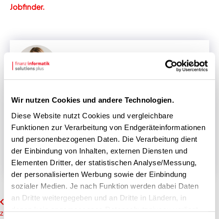
Jobfinder.
Nadine
STECKBRIEF
Wir nutzen Cookies und andere Technologien.
Nadine ist Personalerin an unserem Standort
Diese Website nutzt Cookies und vergleichbare
Frankfurt. Sie kümmert sich um die Erstellung
und gezielte Platzierung von Stellenanzeigen,
Funktionen zur Verarbeitung von Endgeräteinformationen
sorgt für einen reibungslosen
und personenbezogenen Daten. Die Verarbeitung dient
Vertragsprozess und ist Ansprechpartnerin
der Einbindung von Inhalten, externen Diensten und
für Auszubildene und Dual Studierende.
Elementen Dritter, der statistischen Analyse/Messung,
der personalisierten Werbung sowie der Einbindung
sozialer Medien. Je nach Funktion werden dabei Daten
an Dritte weitergegeben und an Dritte in Ländern, in
vorheriger Beitrag
denen kein angemessenes Datenschutzniveau vorliegt
zur Übersicht