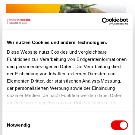
Wir nutzen Cookies und andere Technologien.
Diese Website nutzt Cookies und vergleichbare
Funktionen zur Verarbeitung von Endgeräteinformationen
Hier kannst Du uns persönlich
und personenbezogenen Daten. Die Verarbeitung dient
der Einbindung von Inhalten, externen Diensten und
treffen
Elementen Dritter, der statistischen Analyse/Messung,
der personalisierten Werbung sowie der Einbindung
Mehr erfahren
sozialer Medien. Je nach Funktion werden dabei Daten
an Dritte weitergegeben und an Dritte in Ländern, in
denen kein angemessenes Datenschutzniveau vorliegt
und von diesen verarbeitet wird, z. B. die USA. Ihre
Einwilligungsauswahl
Einwilligung ist stets freiwillig, für die Nutzung unserer
Notwendig
OVERVIEW
Website nicht erforderlich und kann jederzeit auf unserer