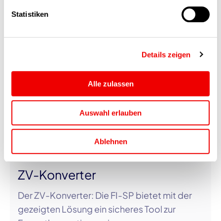
Ähnliche Beiträge
Seite abgelehnt oder widerrufen werden.
Statistiken
Details zeigen
Alle zulassen
Auswahl erlauben
Ablehnen
06.10.2025
ZV-Konverter
Der ZV-Konverter: Die FI-SP bietet mit der
gezeigten Lösung ein sicheres Tool zur