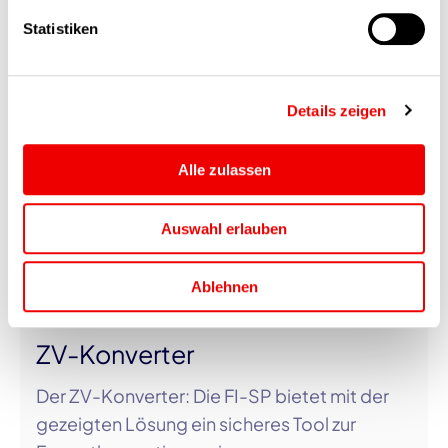
Ähnliche Beiträge
Seite abgelehnt oder widerrufen werden.
Statistiken
Details zeigen
Alle zulassen
Auswahl erlauben
Ablehnen
06.10.2025
ZV-Konverter
Der ZV-Konverter: Die FI-SP bietet mit der
gezeigten Lösung ein sicheres Tool zur