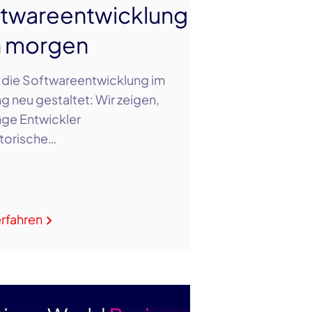
twareentwicklung
n morgen
 die Softwareentwicklung im
g neu gestaltet: Wir zeigen,
nge Entwickler
torische…
rfahren