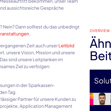
Messeauftritt bekommen, unser Team
 und aussichtsreiche Gespräche
n? Nein? Dann solltest du das unbedingt
OVERVIEW
ranstaltungen
.
Ähn
vergangenen Zeit auch unser
Leitbild
Bei
ert, unsere Vision, Mission und unsere
Das sind unsere Leitplanken im
nsames Ziel zu verfolgen:
Lösungen in der Sparkassen-
eden Tag.
ässiger Partner für unsere Kunden zu
eprojekte, Application Management