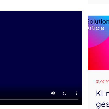
31.07.2
KI 
ges