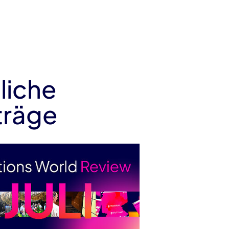
liche
träge