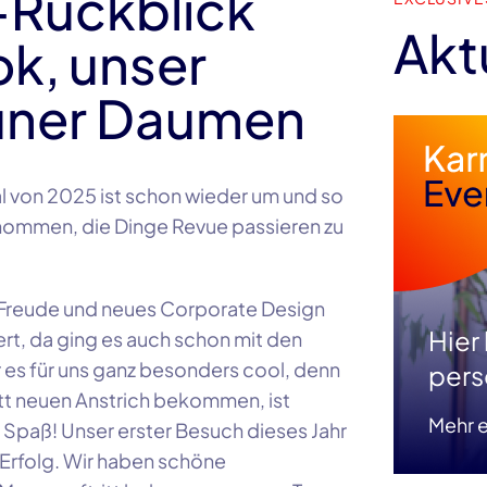
-Rückblick
Akt
ok, unser
rüner Daumen
tal von 2025 ist schon wieder um und so
 genommen, die Dinge Revue passieren zu
er Freude und neues Corporate Design
Hier
rt, da ging es auch schon mit den
r es für uns ganz besonders cool, denn
pers
tt neuen Anstrich bekommen, ist
Mehr e
 Spaß! Unser erster Besuch dieses Jahr
r Erfolg. Wir haben schöne