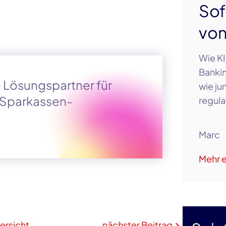
Sof
vo
Wie KI
Bankin
le Lösungspartner für
wie ju
r Sparkassen-
regula
Marc
Mehr e
ersicht
nächster Beitrag