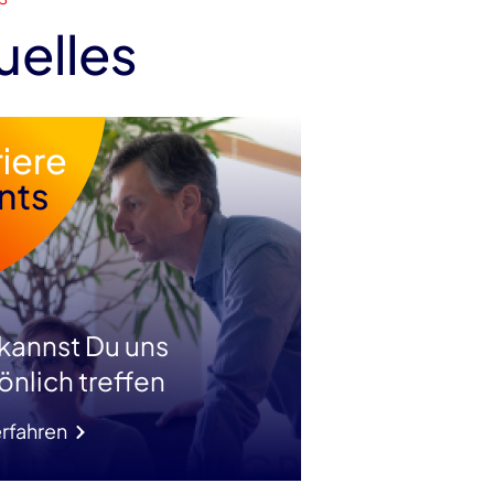
uelles
 kannst Du uns
önlich treffen
rfahren