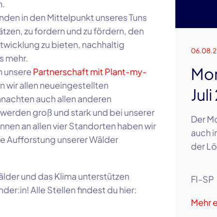
n.
nden in den Mittelpunkt unseres Tuns
ätzen, zu fordern und zu fördern, den
ntwicklung zu bieten, nachhaltig
06.08.
es mehr.
Mon
ch unsere
Partnerschaft mit Plant-my-
 wir allen neueingestellten
Jul
hnachten auch allen anderen
erden groß und stark und bei unserer
Der Mo
nnen an allen vier Standorten haben wir
auch i
ie Aufforstung unserer Wälder
der Lö
lder und das Klima unterstützen
FI-SP
r:in! Alle Stellen findest du hier:
Mehr e