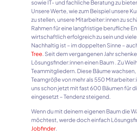
sowie IT- und fachliche Beratung zu biete
Unsere Werte, wie zum Beispiel unsere Ku
zu stellen, unsere Mitarbeiter:innen zu sch
Rahmen für eine langfristige berufliche E
wirtschaftlich erfolgreich zu sein und viel
Nachhaltig ist – im doppelten Sinne – au
Tree
. Seit dem vergangenen Jahr schenken
Lösungsfinder:innen einen Baum . Zu Wei
Teammitgliedern. Diese Bäume wachsen, w
Teamgröße von mehr als 550 Mitarbeiter:i
uns schon jetzt mit fast 600 Bäumen für d
eingesetzt – Tendenz steigend.
Wenn du mit deinem eigenen Baum die Wä
möchtest, werde doch einfach Lösungsfinde
Jobfinder
.