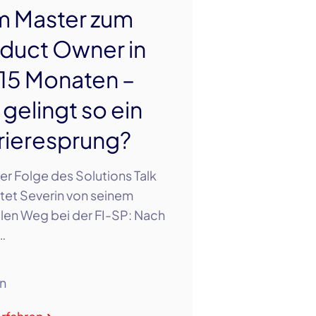
 Master zum
duct Owner in
 15 Monaten –
 gelingt so ein
rieresprung?
ser Folge des Solutions Talk
tet Severin von seinem
len Weg bei der FI-SP: Nach
…
n