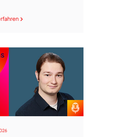
rfahren
026