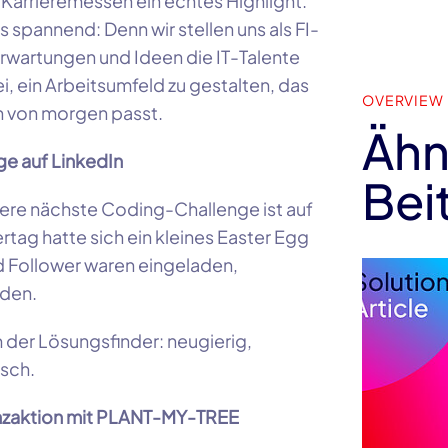
 Karrieremessen ein echtes Highlight.
 spannend: Denn wir stellen uns als FI-
Erwartungen und Ideen die IT-Talente
i, ein Arbeitsumfeld zu gestalten, das
OVERVIEW
h von morgen passt.
Ähn
e auf LinkedIn
Bei
sere nächste Coding-Challenge ist auf
tag hatte sich ein kleines Easter Egg
d Follower waren eingeladen,
nden.
 der Lösungsfinder: neugierig,
usch.
nzaktion mit PLANT-MY-TREE