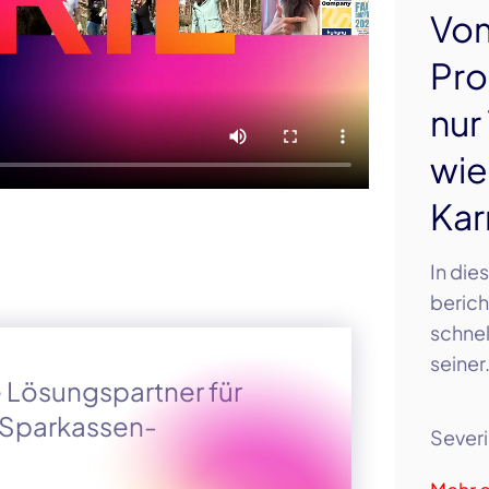
Vom
Pro
nur
wie
Kar
In die
berich
schnel
seiner
le Lösungspartner für
r Sparkassen-
Severi