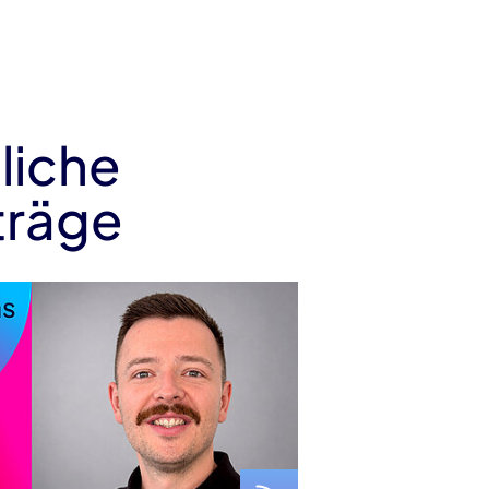
liche
träge