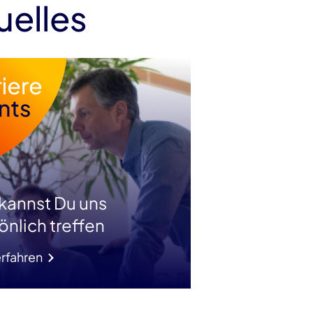
uelles
 kannst Du uns
önlich treffen
rfahren