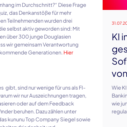
Anhang im Durchschnitt?“
Diese Frage
quiz, das Denkanstöße für mehr
den Teilnehmenden wurden drei
31.07.2
e selbst aktiv geworden sind: Mit
KI 
n über 300 junge Douglasien
dass wir gemeinsam Verantwortung
ges
für kommende Generationen.
Hier
Sof
vo
 gibt, sind nur wenige für uns als FI-
Wie KI
 warum wir nur Auszeichnungen tragen,
Bankin
 basieren oder auf dem Feedback
wie ju
inder beruhen. Dazu zählen unter
regula
das kununu Top Company Siegel sowie