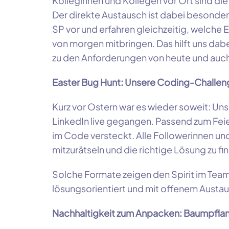
Kolleginnen und Kollegen vor Ort sind die
Der direkte Austausch ist dabei besonders
SP vor und erfahren gleichzeitig, welche 
von morgen mitbringen. Das hilft uns dabe
zu den Anforderungen von heute und auc
Easter Bug Hunt: Unsere Coding-Challeng
Kurz vor Ostern war es wieder soweit: Un
LinkedIn live gegangen. Passend zum Feier
im Code versteckt. Alle Followerinnen un
mitzurätseln und die richtige Lösung zu fi
Solche Formate zeigen den Spirit im Team
lösungsorientiert und mit offenem Austa
Nachhaltigkeit zum Anpacken: Baumpfla