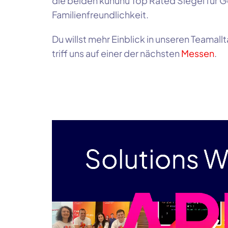
die beiden kununu Top Rated Siegel für G
Familienfreundlichkeit.
Du willst mehr Einblick in unseren Teamall
triff uns auf einer der nächsten
Messen
.