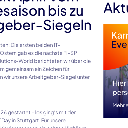
Akt
saison bis zu
geber-Siegeln
eten: Die ersten beiden IT-
 Ostern gab es die nächste FI-SP
lutions-World berichteten wir über die
m gemeinsam ein Zeichen für
n wir unsere Arbeitgeber-Siegel unter
Hier
pers
Mehr e
26 gestartet – los ging‘s mit der
ay in Stuttgart. Für unsere