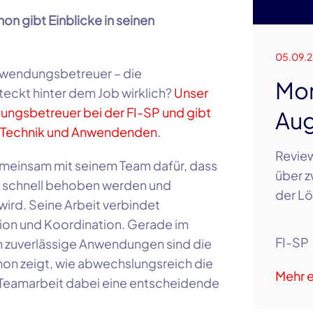
 gibt Einblicke in seinen
05.09.
nwendungsbetreuer – die
Mon
teckt hinter dem Job wirklich?
Unser
ungsbetreuer bei der FI-SP und gibt
Aug
en Technik und Anwendenden.
Review
meinsam mit seinem Team dafür, dass
über z
n schnell behoben werden und
der Lö
wird. Seine Arbeit verbindet
ion und Koordination. Gerade im
FI-SP
nn zuverlässige Anwendungen sind die
mon zeigt, wie abwechslungsreich die
Mehr e
Teamarbeit dabei eine entscheidende