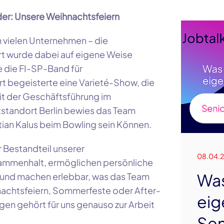
er: Unsere Weihnachtsfeiern
n vielen Unternehmen – die
rt wurde dabei auf eigene Weise
te die FI-SP-Band für
rt begeisterte eine Varieté-Show, die
it der Geschäftsführung im
tstandort Berlin bewies das Team
tian Kalus beim Bowling sein Können.
r Bestandteil unserer
08.04.
sammenhalt, ermöglichen persönliche
Wa
 und machen erlebbar, was das Team
nachtsfeiern, Sommerfeste oder After-
eig
en gehört für uns genauso zur Arbeit
Sen