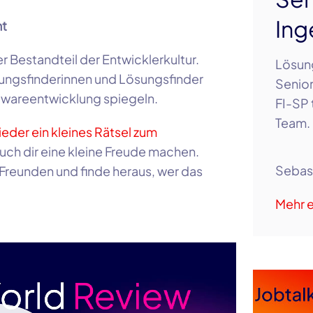
Ing
mt
r Bestandteil der Entwicklerkultur.
Lösung
ungsfinderinnen und Lösungsfinder
Senior
twareentwicklung spiegeln.
FI-SP 
Team. 
ieder ein kleines Rätsel zum
 auch dir eine kleine Freude machen.
Sebas
 Freunden und finde heraus, wer das
Mehr e