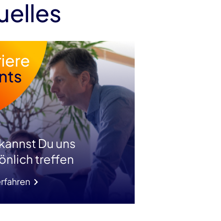
uelles
 kannst Du uns
önlich treffen
rfahren