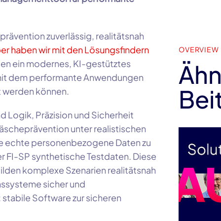
ävention zuverlässig, realitätsnah
er haben wir mit den Lösungsfindern
OVERVIEW
ben ein modernes, KI-gestütztes
Ähn
mit dem performante Anwendungen
Bei
t werden können.
d Logik, Präzision und Sicherheit
scheprävention unter realistischen
e echte personenbezogene Daten zu
r FI-SP synthetische Testdaten. Diese
bilden komplexe Szenarien realitätsnah
nssysteme sicher und
 stabile Software zur sicheren