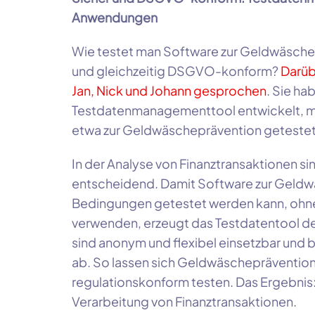
Anwendungen
Wie testet man Software zur Geldwäschepr
und gleichzeitig DSGVO-konform?
Darüb
Jan, Nick und Johann gesprochen
. Sie ha
Testdatenmanagementtool entwickelt, 
etwa zur Geldwäscheprävention geteste
In der Analyse von Finanztransaktionen sin
entscheidend. Damit Software zur Geldwä
Bedingungen getestet werden kann, ohn
verwenden, erzeugt das Testdatentool de
sind anonym und flexibel einsetzbar und 
ab. So lassen sich Geldwäschepräventio
regulationskonform testen. Das Ergebnis:
Verarbeitung von Finanztransaktionen.