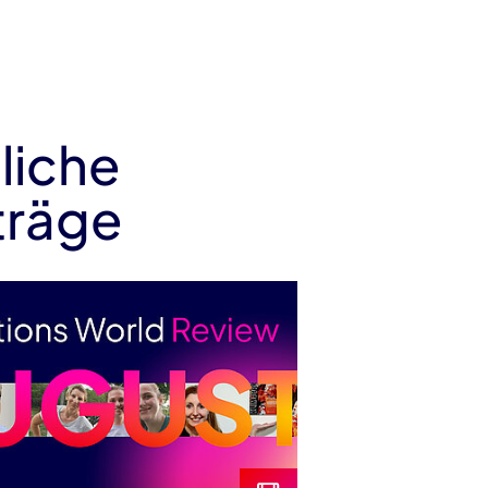
liche
träge