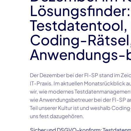
Lösungsfinder:
Testdatentool, 
Coding-Rätsel
Anwendungs-b
Der Dezember bei der FI-SP stand im Zei
IT-Praxis. Im aktuellen Monatsrückblick 
wir, wie modernes Testdatenmanagement
wie Anwendungsbetreuer bei der FI-SP a
Teil unserer Kultur ist und weshalb Codin
uns fest dazugehören.
Sicher und DSGVO-konform: Testdatenm