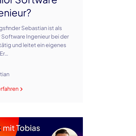
enieur?
sfinder Sebastian ist als
 Software Ingenieur bei der
tätig und leitet ein eigenes
Er…
tian
rfahren