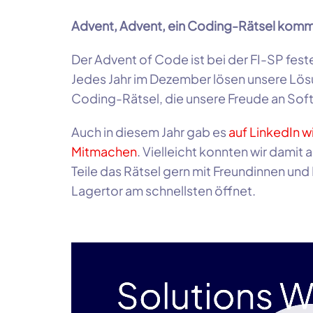
Advent, Advent, ein Coding-Rätsel kom
Der Advent of Code ist bei der FI-SP feste
Jedes Jahr im Dezember lösen unsere Lös
Coding-Rätsel, die unsere Freude an Sof
Auch in diesem Jahr gab es
auf LinkedIn w
Mitmachen
. Vielleicht konnten wir damit
Teile das Rätsel gern mit Freundinnen und
Lagertor am schnellsten öffnet.