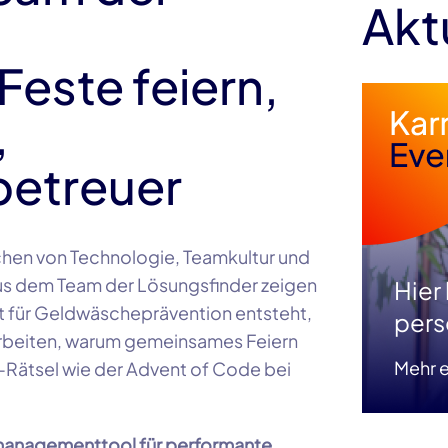
Akt
Feste feiern,
,
etreuer
chen von Technologie, Teamkultur und
aus dem Team der Lösungsfinder zeigen
Hier
 für Geldwäscheprävention entsteht,
pers
rbeiten, warum gemeinsames Feiern
Mehr e
g-Rätsel wie der Advent of Code bei
anagementtool für performante