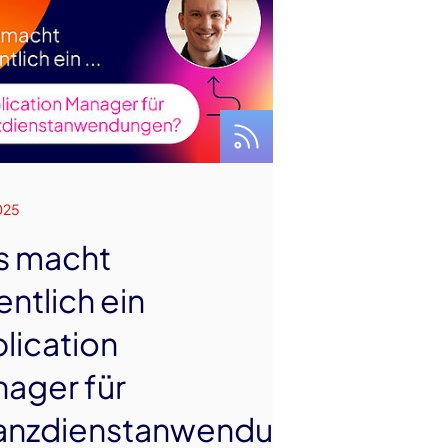
025
s macht
entlich ein
lication
ager für
anzdienstanwendungen?