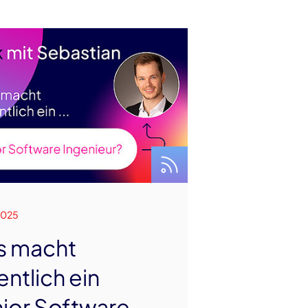
2025
s macht
entlich ein
ior Software