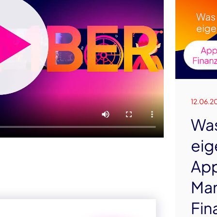
12.06.2
Wa
eig
App
Man
Fin