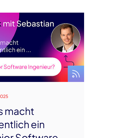
2025
s macht
entlich ein
ior Software