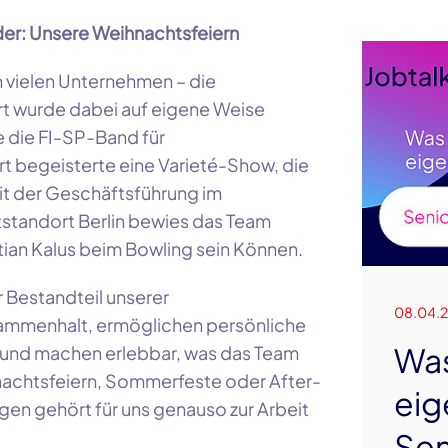
er: Unsere Weihnachtsfeiern
n vielen Unternehmen – die
rt wurde dabei auf eigene Weise
te die FI-SP-Band für
rt begeisterte eine Varieté-Show, die
it der Geschäftsführung im
tstandort Berlin bewies das Team
tian Kalus beim Bowling sein Können.
r Bestandteil unserer
08.04.
sammenhalt, ermöglichen persönliche
Wa
 und machen erlebbar, was das Team
nachtsfeiern, Sommerfeste oder After-
eig
en gehört für uns genauso zur Arbeit
Sen