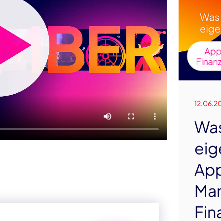
12.06.2
Wa
eig
App
Man
Fin