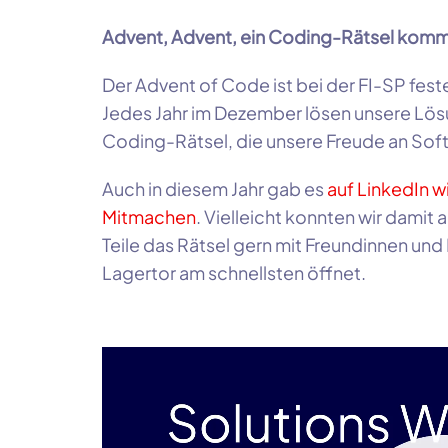
Advent, Advent, ein Coding-Rätsel kom
Der Advent of Code ist bei der FI-SP feste
Jedes Jahr im Dezember lösen unsere Lös
Coding-Rätsel, die unsere Freude an Sof
Auch in diesem Jahr gab es
auf LinkedIn w
Mitmachen
. Vielleicht konnten wir damit
Teile das Rätsel gern mit Freundinnen und
Lagertor am schnellsten öffnet.