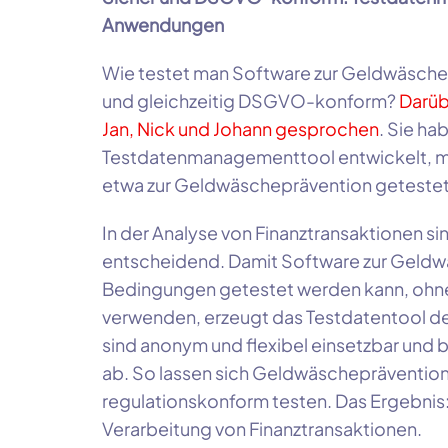
Anwendungen
Wie testet man Software zur Geldwäschepr
und gleichzeitig DSGVO-konform?
Darüb
Jan, Nick und Johann gesprochen
. Sie ha
Testdatenmanagementtool entwickelt, 
etwa zur Geldwäscheprävention geteste
In der Analyse von Finanztransaktionen sin
entscheidend. Damit Software zur Geldwä
Bedingungen getestet werden kann, ohn
verwenden, erzeugt das Testdatentool de
sind anonym und flexibel einsetzbar und 
ab. So lassen sich Geldwäschepräventio
regulationskonform testen. Das Ergebnis:
Verarbeitung von Finanztransaktionen.