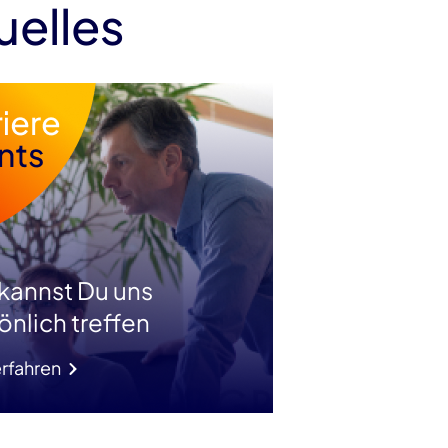
uelles
 kannst Du uns
önlich treffen
rfahren