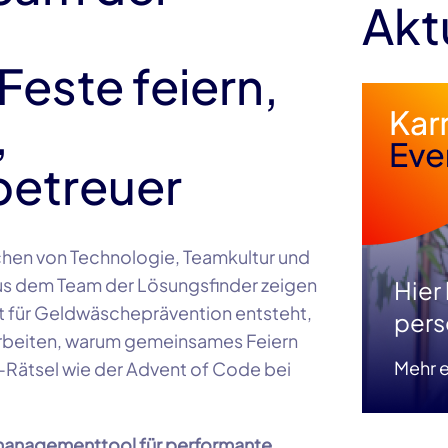
Akt
Feste feiern,
,
etreuer
chen von Technologie, Teamkultur und
aus dem Team der Lösungsfinder zeigen
Hier
 für Geldwäscheprävention entsteht,
pers
rbeiten, warum gemeinsames Feiern
Mehr e
g-Rätsel wie der Advent of Code bei
anagementtool für performante