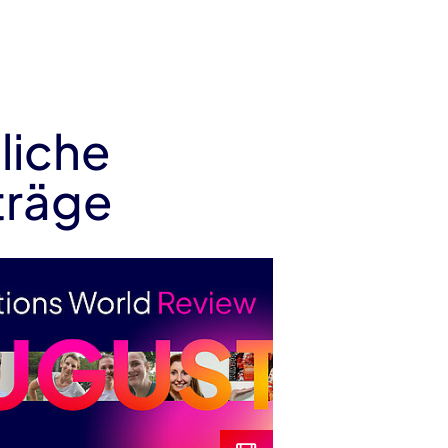
liche
träge