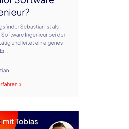
enieur?
sfinder Sebastian ist als
 Software Ingenieur bei der
tätig und leitet ein eigenes
Er…
tian
rfahren