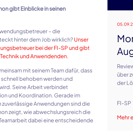
 gibt Einblicke in seinen
05.09.
nwendungsbetreuer – die
Mon
teckt hinter dem Job wirklich?
Unser
ungsbetreuer bei der FI-SP und gibt
Aug
en Technik und Anwendenden.
Review
meinsam mit seinem Team dafür, dass
über z
n schnell behoben werden und
der Lö
wird. Seine Arbeit verbindet
ion und Koordination. Gerade im
FI-SP
nn zuverlässige Anwendungen sind die
mon zeigt, wie abwechslungsreich die
Mehr e
Teamarbeit dabei eine entscheidende