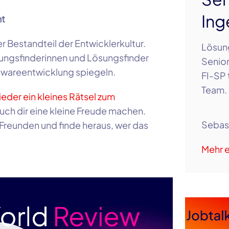
Ing
mt
r Bestandteil der Entwicklerkultur.
Lösung
ungsfinderinnen und Lösungsfinder
Senior
twareentwicklung spiegeln.
FI-SP 
Team. 
ieder ein kleines Rätsel zum
 auch dir eine kleine Freude machen.
Sebas
 Freunden und finde heraus, wer das
Mehr e