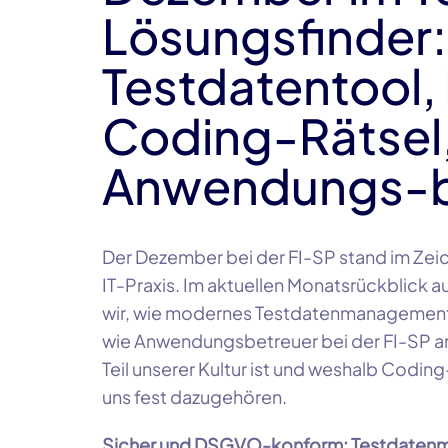
Lösungsfinder:
Testdatentool, 
Coding-Rätsel
Anwendungs-b
Der Dezember bei der FI-SP stand im Zei
IT-Praxis. Im aktuellen Monatsrückblick 
wir, wie modernes Testdatenmanagement
wie Anwendungsbetreuer bei der FI-SP a
Teil unserer Kultur ist und weshalb Codin
uns fest dazugehören.
Sicher und DSGVO-konform: Testdatenm