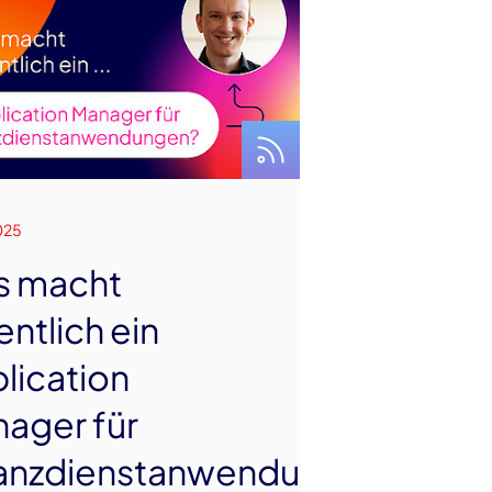
025
s macht
entlich ein
lication
ager für
anzdienstanwendungen?