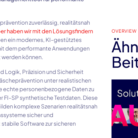
ävention zuverlässig, realitätsnah
er haben wir mit den Lösungsfindern
OVERVIEW
ben ein modernes, KI-gestütztes
Ähn
mit dem performante Anwendungen
Bei
t werden können.
d Logik, Präzision und Sicherheit
scheprävention unter realistischen
e echte personenbezogene Daten zu
r FI-SP synthetische Testdaten. Diese
bilden komplexe Szenarien realitätsnah
nssysteme sicher und
 stabile Software zur sicheren