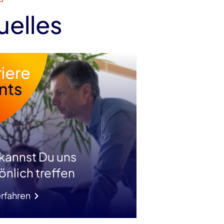
uelles
 kannst Du uns
önlich treffen
rfahren