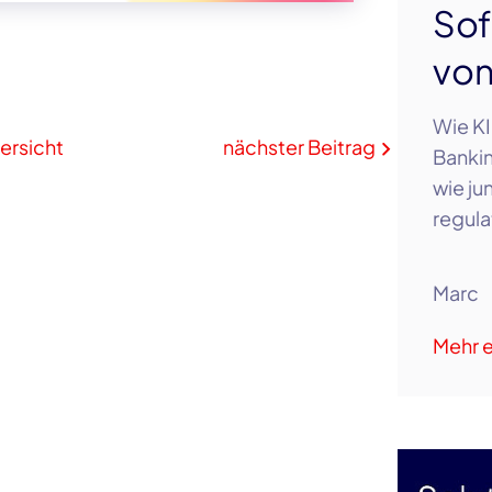
Sof
vo
Wie KI
ersicht
nächster Beitrag
Bankin
wie ju
regula
Marc
Mehr e