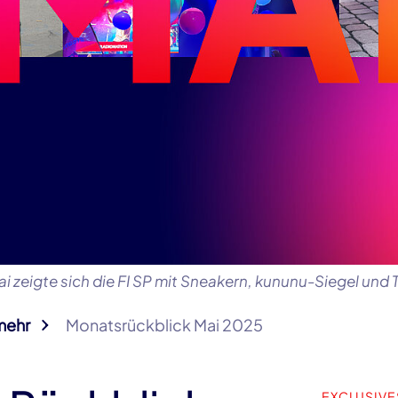
 Mai zeigte sich die FI SP mit Sneakern, kununu-Siegel u
mehr
Monatsrückblick Mai 2025
EXCLUSIVE