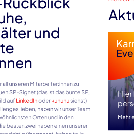
-Rückblick
Akt
uhe,
älter und
te
innen
all unseren Mitarbeiter:innen zu
uen SP-Signet (das ist das bunte SP,
Hier
ild auf
LinkedIn
oder
kununu
siehst)
pers
llenges lieben, haben wir unser Team
Mehr e
öhnlichsten Orten und in den
die besten zwei haben einen unserer
 richtig überrascht, haben tolle