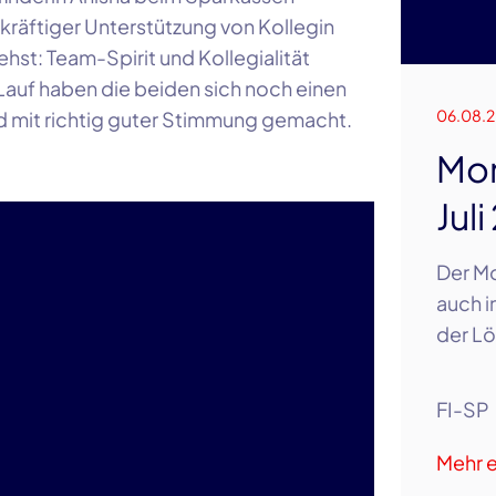
kräftiger Unterstützung von Kollegin
hst: Team-Spirit und Kollegialität
 Lauf haben die beiden sich noch einen
06.08.
d mit richtig guter Stimmung gemacht.
Mon
Jul
Der Mo
auch i
der Lö
FI-SP
Mehr e