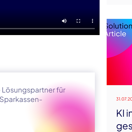
le Lösungspartner für
r Sparkassen-
31.07.2
KI 
ges