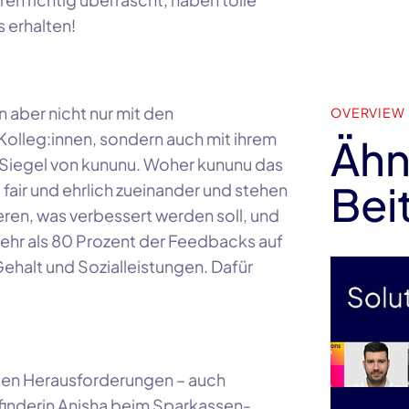
 erhalten!
 aber nicht nur mit den
OVERVIEW
olleg:innen, sondern auch mit ihrem
Ähn
-Siegel von kununu. Woher kununu das
Bei
 fair und ehrlich zueinander und stehen
ieren, was verbessert werden soll, und
Mehr als 80 Prozent der Feedbacks auf
ehalt und Sozialleistungen. Dafür
eben Herausforderungen – auch
finderin Anisha beim Sparkassen-