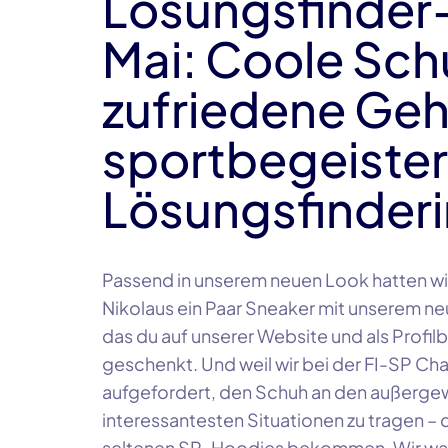
Lösungsfinder
Mai: Coole Sch
zufriedene Geh
sportbegeister
Lösungsfinder
Passend in unserem neuen Look hatten wir 
Nikolaus ein Paar Sneaker mit unserem ne
das du auf unserer Website und als Profilb
geschenkt. Und weil wir bei der FI-SP Cha
aufgefordert, den Schuh an den außergew
interessantesten Situationen zu tragen – 
seltenen SP-Hoodies bekommen. Wir waren