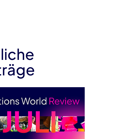
liche
träge