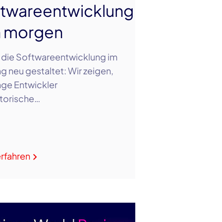
twareentwicklung
n morgen
 die Softwareentwicklung im
g neu gestaltet: Wir zeigen,
nge Entwickler
torische…
rfahren