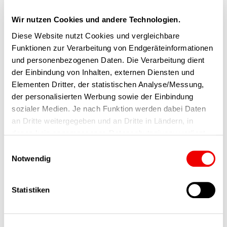
Hier kannst Du uns persönlich
Wir nutzen Cookies und andere Technologien.
treffen
Diese Website nutzt Cookies und vergleichbare
Funktionen zur Verarbeitung von Endgeräteinformationen
Mehr erfahren
und personenbezogenen Daten. Die Verarbeitung dient
der Einbindung von Inhalten, externen Diensten und
Elementen Dritter, der statistischen Analyse/Messung,
der personalisierten Werbung sowie der Einbindung
sozialer Medien. Je nach Funktion werden dabei Daten
OVERVIEW
an Dritte weitergegeben und an Dritte in Ländern, in
Ähnliche Beiträge
denen kein angemessenes Datenschutzniveau vorliegt
und von diesen verarbeitet wird, z. B. die USA. Ihre
Einwilligungsauswahl
Einwilligung ist stets freiwillig, für die Nutzung unserer
Notwendig
Website nicht erforderlich und kann jederzeit auf unserer
Seite abgelehnt oder widerrufen werden.
Statistiken