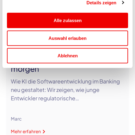
Details zeigen
Alle zulassen
31.07.2026
Auswahl erlauben
KI im Banking: Wir gestalten die
Softwareentwicklung von
Ablehnen
morgen
Wie KI die Softwareentwicklung im Banking
neu gestaltet: Wir zeigen, wie junge
Entwickler regulatorische…
Marc
Mehr erfahren