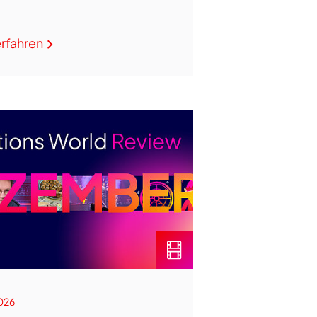
a
rfahren
026