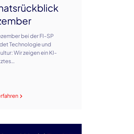
atsrückblick
zember
zember bei der FI-SP
det Technologie und
ltur: Wir zeigen ein KI-
tztes…
rfahren