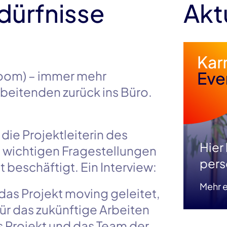
dürfnisse
Akt
oom)
– immer mehr
rbeitenden zurück ins Büro.
 die Projektleiterin des
Hier
it wichtigen Fragestellungen
pers
 beschäftigt. Ein Interview:
Mehr e
das Projekt moving geleitet,
ür das zukünftige Arbeiten
s Projekt und das Team der