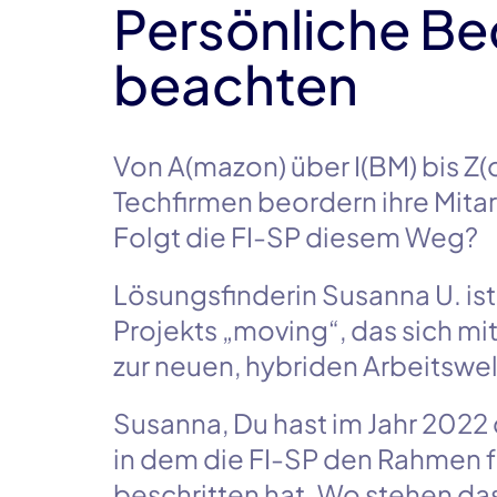
Persönliche Be
beachten
Von
A(mazon)
über
I(BM)
bis
Z(
Techfirmen beordern ihre Mita
Folgt die
FI-SP
diesem Weg?
Lösungsfinderin
Susanna U.
ist
Projekts
„moving“
, das sich m
zur neuen, hybriden Arbeitswelt
Susanna
, Du hast im
Jahr 2022
in dem die
FI-S
P den Rahmen f
beschritten hat. Wo stehen da