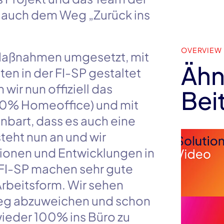
r auch dem Weg „Zurück ins
OVERVIEW
aßnahmen umgesetzt, mit
Ähn
ten in der
FI-SP
gestaltet
 wir nun offiziell das
Bei
60%
Homeoffice) und mit
inbart, dass es auch eine
teht nun an und wir
sionen und Entwicklungen in
FI-SP
machen sehr gute
Arbeitsform. Wir sehen
Weg abzuweichen und schon
wieder
100%
ins Büro zu