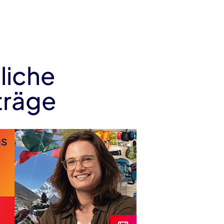
liche
träge