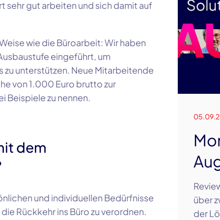
rt sehr gut arbeiten und sich damit auf
 Weise wie die Büroarbeit: Wir haben
 Ausbaustufe eingeführt, um
ms zu unterstützen. Neue Mitarbeitende
öhe von
1.000 Euro
brutto zur
 Beispiele zu nennen.
05.09.
Mon
mit dem
Aug
?
Review
önlichen und individuellen Bedürfnisse
über z
t die Rückkehr ins Büro zu verordnen.
der Lö