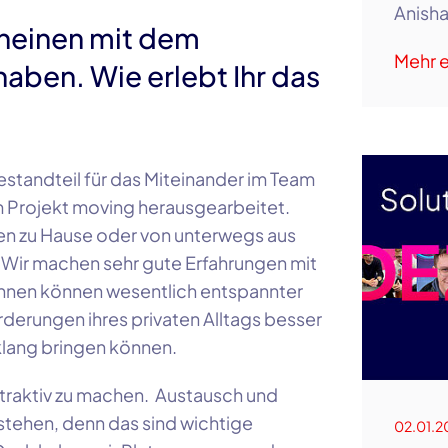
Anish
heinen mit dem
Mehr e
aben. Wie erlebt Ihr das
estandteil für das Miteinander im Team
 im Projekt moving herausgearbeitet.
ten zu Hause oder von unterwegs aus
! Wir machen sehr gute Erfahrungen mit
innen können wesentlich entspannter
rderungen ihres privaten Alltags besser
klang bringen können.
ttraktiv zu machen. Austausch und
tehen, denn das sind wichtige
02.01.2