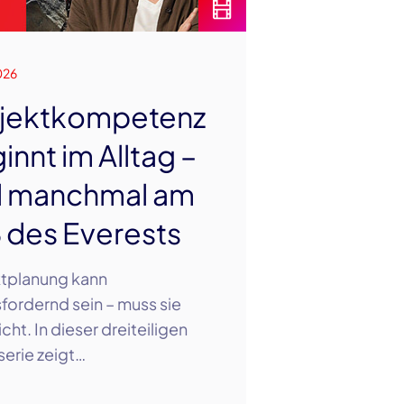
026
jektkompetenz
innt im Alltag –
 manchmal am
 des Everests
ktplanung kann
fordernd sein – muss sie
cht. In dieser dreiteiligen
erie zeigt…