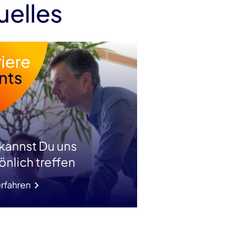
uelles
 kannst Du uns
önlich treffen
rfahren