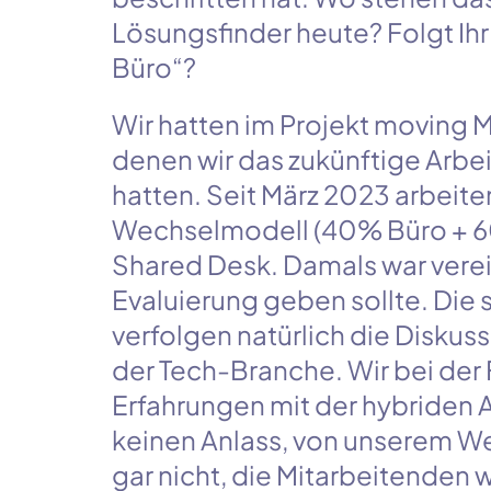
Lösungsfinder
heute? Folgt Ih
Büro“?
Wir hatten im Projekt
moving
M
denen wir das zukünftige Arbei
hatten. Seit
März 2023
arbeiten
Wechselmodell
(
40%
Büro
+
Shared Desk
. Damals war vere
Evaluierung geben sollte. Die s
verfolgen natürlich die Diskus
der Tech-Branche. Wir bei der
Erfahrungen mit der hybriden 
keinen Anlass, von unserem 
gar nicht, die Mitarbeitenden 