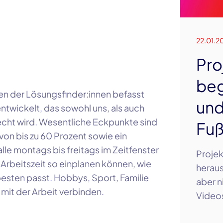
22.01.2
Pro
beg
sen der Lösungsfinder:innen befasst
und
twickelt, das sowohl uns, als auch
cht wird. Wesentliche Eckpunkte sind
Fuß
von bis zu
60 Prozent
sowie ein
alle montags bis freitags im Zeitfenster
Proje
Arbeitszeit so einplanen können, wie
heraus
esten passt. Hobbys, Sport, Familie
aber ni
t mit der Arbeit verbinden.
Videos