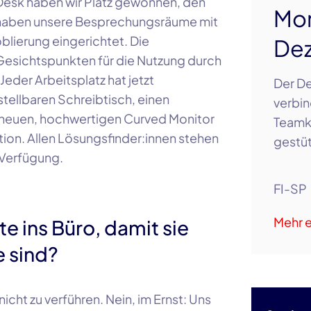
Desk
haben wir Platz gewonnen, den
Mon
ir haben unsere Besprechungsräume mit
lierung eingerichtet. Die
De
Gesichtspunkten für die Nutzung durch
eder Arbeitsplatz hat jetzt
Der De
tellbaren Schreibtisch, einen
verbin
neuen, hochwertigen Curved Monitor
Teamku
ion. Allen Lösungsfinder:innen stehen
gestü
 Verfügung.
FI-SP
Mehr e
ute ins Büro, damit sie
e sind?
nicht zu verführen. Nein, im Ernst: Uns