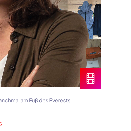
manchmal am Fuß des Everests
S