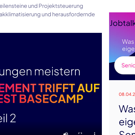
eilensteine und Projektsteuerung
kklimatisierung und herausfordernde
08.04.
Wa
eig
Sen