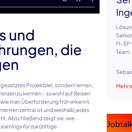
Ing
Lösung
ss und
Senior
FI-SP 
ahrungen, die
Team. 
gen
Sebas
er gesetztes Projektziel, sondern lernen,
Mehr e
grenzen zu kennen – sowohl auf Reisen
r, wie man Überforderung früh erkennt,
enten zentral ist und weshalb jedes
t. Abschließend zeigt sie, wie
Learnings für zukünftige