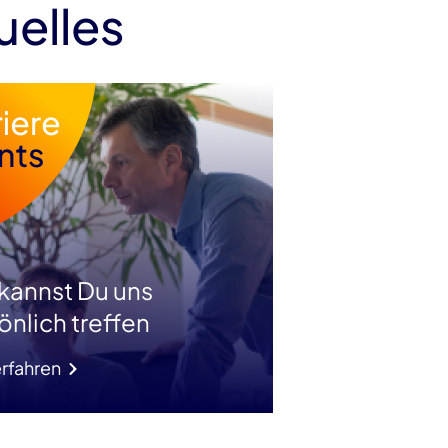
uelles
 kannst Du uns
önlich treffen
rfahren