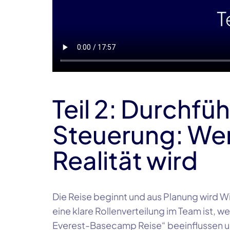
Teil 2: Durchfü
Steuerung: We
Realität wird
Die Reise beginnt und aus Planung wird Wir
eine klare Rollenverteilung im Team ist, 
Everest-Basecamp Reise“ beeinflussen un