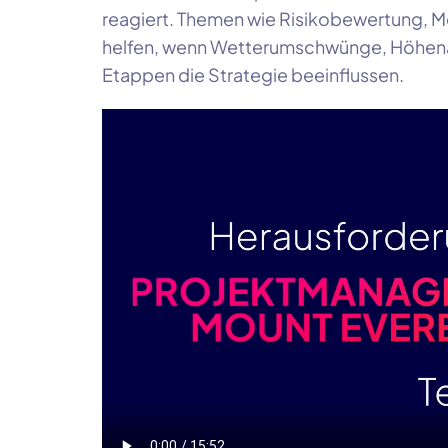
reagiert. Themen wie Risikobewertung, M
helfen, wenn Wetterumschwünge, Höhena
Etappen die Strategie beeinflussen.