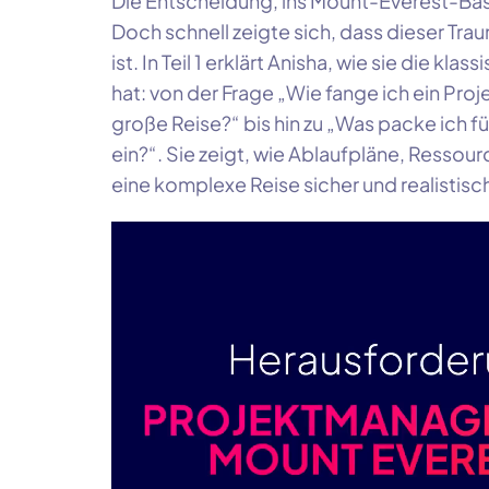
Die Entscheidung, ins Mount-Everest-Bas
Doch schnell zeigte sich, dass dieser Trau
ist. In Teil 1 erklärt Anisha, wie sie die k
hat: von der Frage „Wie fange ich ein Proje
große Reise?“ bis hin zu „Was packe ich
ein?“. Sie zeigt, wie Ablaufpläne, Ressou
eine komplexe Reise sicher und realistisc