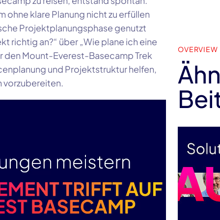
ecamp zu reisen, entstand spontan.
m ohne klare Planung nicht zu erfüllen
lassische Projektplanungsphase genutzt
kt richtig an?“ über „Wie plane ich eine
OVERVIEW
 für den Mount-Everest-Basecamp Trek
Ähn
rcenplanung und Projektstruktur helfen,
h vorzubereiten.
Bei