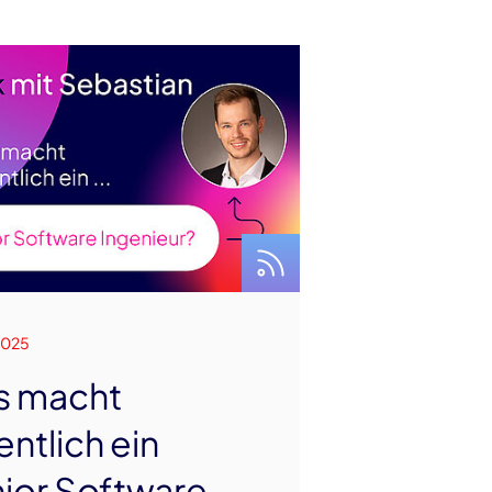
2025
s macht
entlich ein
ior Software