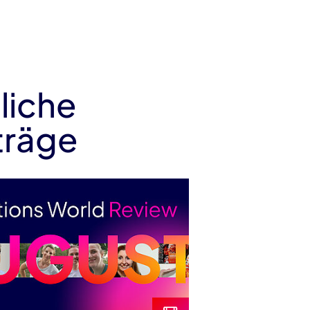
liche
träge