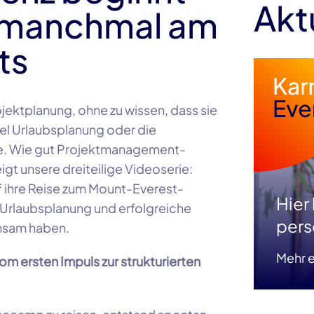
Akt
d manchmal am
ts
jektplanung, ohne zu wissen, dass sie
el Urlaubsplanung oder die
se. Wie gut Projektmanagement-
igt unsere dreiteilige Videoserie:
f ihre Reise zum Mount-Everest-
Hier
Urlaubsplanung und erfolgreiche
pers
nsam haben.
Mehr e
om ersten Impuls zur strukturierten