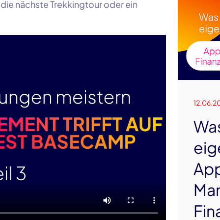
 die nächste Trekkingtour oder ein
12.06.2
Wa
eig
App
Man
Fin