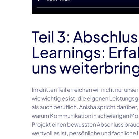
Teil 3: Abschlu
Learnings: Erf
uns weiterbrin
Im dritten Teil erreichen wir nicht nur uns
wie wichtig es ist, die eigenen Leistungs
als auch beruflich. Anisha spricht darübe
warum Kommunikation in schwierigen Mom
Projekt einen bewussten Abschluss brauch
wertvoll es ist, persönliche und fachliche 