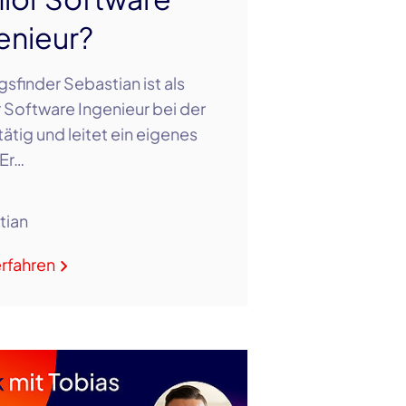
enieur?
sfinder Sebastian ist als
 Software Ingenieur bei der
tätig und leitet ein eigenes
Er…
tian
rfahren