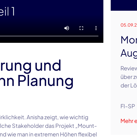
05.09.
Mon
Aug
hrung und
Review
nn Planung
über z
der Lö
FI-SP
klichkeit. Anisha zeigt, wie wichtig
Mehr e
welche Stakeholder das Projekt „Mount-
d wie man in extremen Höhen flexibel