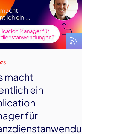
025
s macht
entlich ein
lication
ager für
anzdienstanwendungen?