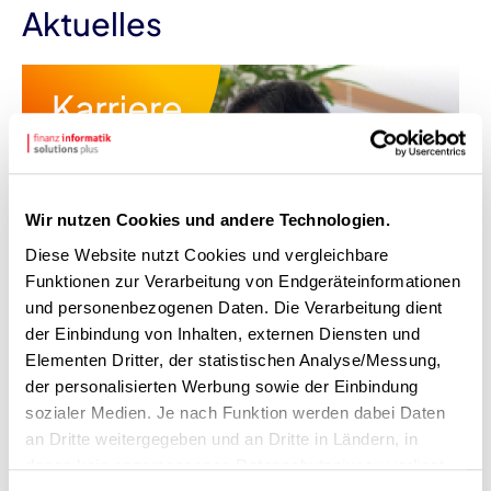
Aktuelles
Wir nutzen Cookies und andere Technologien.
Diese Website nutzt Cookies und vergleichbare
Funktionen zur Verarbeitung von Endgeräteinformationen
Hier kannst Du uns persönlich
und personenbezogenen Daten. Die Verarbeitung dient
treffen
der Einbindung von Inhalten, externen Diensten und
Elementen Dritter, der statistischen Analyse/Messung,
Mehr erfahren
der personalisierten Werbung sowie der Einbindung
sozialer Medien. Je nach Funktion werden dabei Daten
an Dritte weitergegeben und an Dritte in Ländern, in
denen kein angemessenes Datenschutzniveau vorliegt