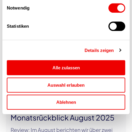
und von diesen verarbeitet wird, z. B. die USA. Ihre
Einwilligungsauswahl
OVERVIEW
Einwilligung ist stets freiwillig, für die Nutzung unserer
Notwendig
Website nicht erforderlich und kann jederzeit auf unserer
Ähnliche Beiträge
Seite abgelehnt oder widerrufen werden.
Statistiken
Details zeigen
Alle zulassen
Auswahl erlauben
Ablehnen
05.09.2025
Monatsrückblick August 2025
Review: Im August berichten wir über zwei