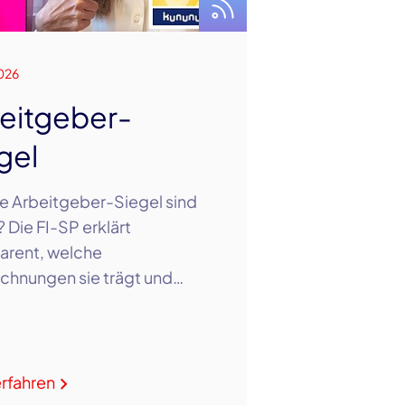
026
eitgeber-
gel
e Arbeitgeber-Siegel sind
? Die FI-SP erklärt
arent, welche
chnungen sie trägt und…
rfahren