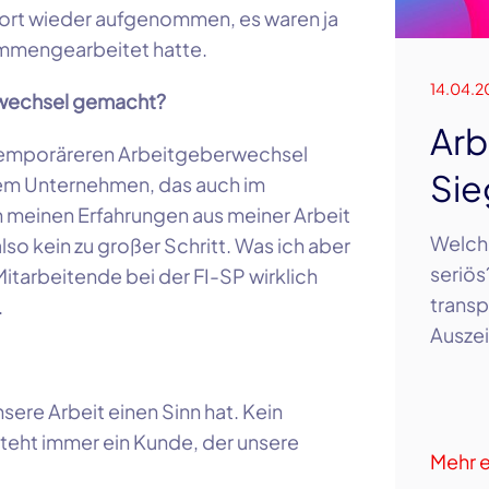
ort wieder aufgenommen, es waren ja
sammengearbeitet hatte.
14.04.2
bwechsel gemacht?
Arb
temporäreren Arbeitgeberwechsel
Sie
einem Unternehmen, das auch im
on meinen Erfahrungen aus meiner Arbeit
Welch
also kein zu großer Schritt. Was ich aber
seriös
s Mitarbeitende bei der FI-SP wirklich
transp
.
Auszei
sere Arbeit einen Sinn hat. Kein
steht immer ein Kunde, der unsere
Mehr e