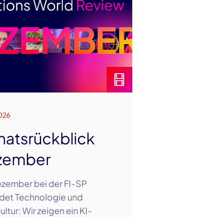
026
atsrückblick
zember
zember bei der FI-SP
det Technologie und
ltur: Wir zeigen ein KI-