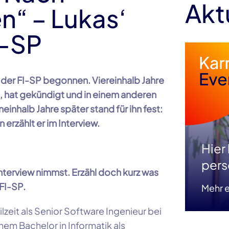
Akt
“ – Lukas‘
I-SP
i der FI-SP begonnen. Viereinhalb Jahre
n, hat gekündigt und in einem anderen
nhalb Jahre später stand für ihn fest:
erzählt er im Interview.
Hier
pers
 Interview nimmst. Erzähl doch kurz was
FI-SP.
Mehr e
ilzeit als Senior Software Ingenieur bei
em Bachelor in Informatik als