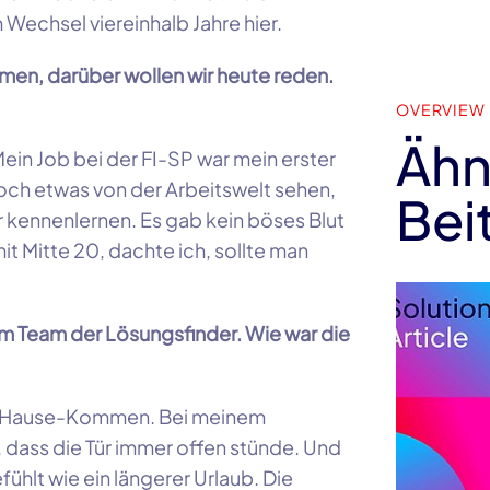
Wechsel viereinhalb Jahre hier.
en, darüber wollen wir heute reden.
OVERVIEW
Ähn
ein Job bei der FI-SP war mein erster
noch etwas von der Arbeitswelt sehen,
Bei
kennenlernen. Es gab kein böses Blut
it Mitte 20, dachte ich, sollte man
 im Team der Lösungsfinder. Wie war die
ch-Hause-Kommen. Bei meinem
 dass die Tür immer offen stünde. Und
fühlt wie ein längerer Urlaub. Die