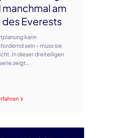
 manchmal am
 des Everests
ktplanung kann
fordernd sein – muss sie
cht. In dieser dreiteiligen
erie zeigt…
a
rfahren