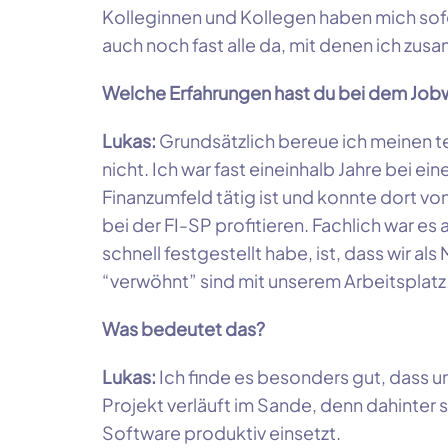
Kolleginnen und Kollegen haben mich sof
auch noch fast alle da, mit denen ich zu
Welche Erfahrungen hast du bei dem Jo
Lukas:
Grundsätzlich bereue ich meinen 
nicht. Ich war fast eineinhalb Jahre bei 
Finanzumfeld tätig ist und konnte dort v
bei der FI-SP profitieren. Fachlich war es 
schnell festgestellt habe, ist, dass wir al
“verwöhnt” sind mit unserem Arbeitsplatz
Was bedeutet das?
Lukas:
Ich finde es besonders gut, dass un
Projekt verläuft im Sande, denn dahinter 
Software produktiv einsetzt.