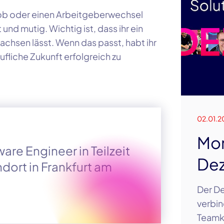
 Job oder einen Arbeitgeberwechsel
nd mutig. Wichtig ist, dass ihr ein
achsen lässt. Wenn das passt, habt ihr
fliche Zukunft erfolgreich zu
02.01.2
Mon
are Engineer in Teilzeit
De
dort in Frankfurt am
Der De
verbin
Teamku