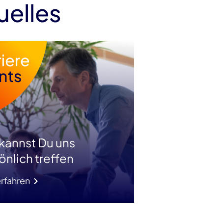
uelles
 kannst Du uns
önlich treffen
rfahren