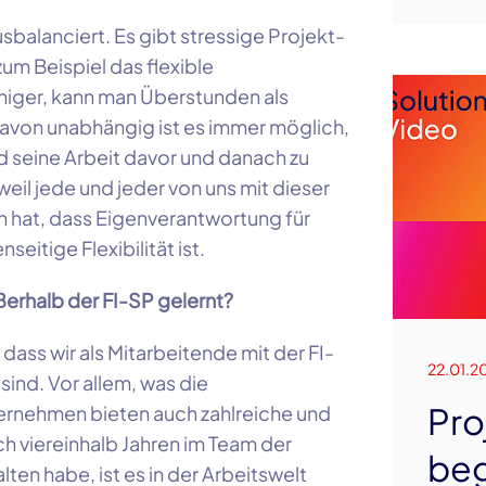
sbalanciert. Es gibt stressige Projekt-
zum Beispiel das flexible
uhiger, kann man Überstunden als
avon unabhängig ist es immer möglich,
 seine Arbeit davor und danach zu
weil jede und jeder von uns mit dieser
n hat, dass Eigenverantwortung für
seitige Flexibilität ist.
ßerhalb der FI-SP gelernt?
 dass wir als Mitarbeitende mit der FI-
22.01.2
sind. Vor allem, was die
Pro
ternehmen bieten auch zahlreiche und
ach viereinhalb Jahren im Team der
beg
ten habe, ist es in der Arbeitswelt