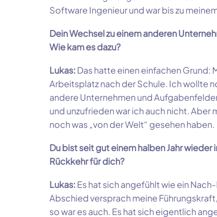
Software Ingenieur und war bis zu meinem 
Dein Wechsel zu einem anderen Unternehm
Wie kam es dazu?
Lukas:
Das hatte einen einfachen Grund: M
Arbeitsplatz nach der Schule. Ich wollte 
andere Unternehmen und Aufgabenfelder 
und unzufrieden war ich auch nicht. Aber m
noch was „von der Welt“ gesehen haben.
Du bist seit gut einem halben Jahr wieder
Rückkehr für dich?
Lukas:
Es hat sich angefühlt wie ein Na
Abschied versprach meine Führungskraft,
so war es auch. Es hat sich eigentlich ange