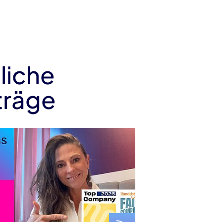
liche
träge