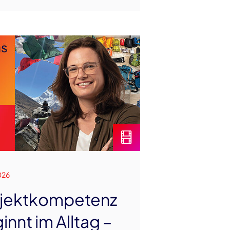
026
jektkompetenz
innt im Alltag –