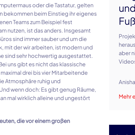
omputermaus oder die Tastatur, gelten
und
nden bekommen beim Einstieg ihr eigenes
Fuß
enen Teams zum Beispiel fest
m nutzen, ist das anders. Insgesamt
Proje
Büros sind immer sauber und um die
heraus
, mit der wir arbeiten, ist modern und
aber ni
me sind sehr hochwertig ausgestattet.
Videos
Bei uns gibt es nicht das klassische
aximal drei bis vier Mitarbeitende
ie Atmosphäre ruhig und
Anish
. Und wenn doch: Es gibt genug Räume,
Mehr e
an mal wirklich alleine und ungestört
Leuten, die vor einem großen