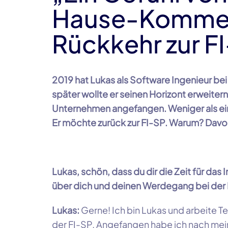
Hause-Kommen
Rückkehr zur F
2019 hat Lukas als Software Ingenieur be
später wollte er seinen Horizont erweiter
Unternehmen angefangen. Weniger als einei
Er möchte zurück zur FI-SP. Warum? Davon 
Lukas, schön, dass du dir die Zeit für das
über dich und deinen Werdegang bei der
Lukas:
Gerne! Ich bin Lukas und arbeite Te
der FI-SP. Angefangen habe ich nach mein