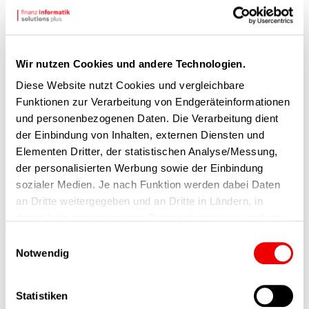
Aktuelles
Wir nutzen Cookies und andere Technologien.
Diese Website nutzt Cookies und vergleichbare
Funktionen zur Verarbeitung von Endgeräteinformationen
und personenbezogenen Daten. Die Verarbeitung dient
der Einbindung von Inhalten, externen Diensten und
Elementen Dritter, der statistischen Analyse/Messung,
der personalisierten Werbung sowie der Einbindung
Hier kannst Du uns persönlich
sozialer Medien. Je nach Funktion werden dabei Daten
treffen
an Dritte weitergegeben und an Dritte in Ländern, in
denen kein angemessenes Datenschutzniveau vorliegt
Mehr erfahren
und von diesen verarbeitet wird, z. B. die USA. Ihre
Einwilligungsauswahl
Einwilligung ist stets freiwillig, für die Nutzung unserer
Notwendig
Website nicht erforderlich und kann jederzeit auf unserer
Seite abgelehnt oder widerrufen werden.
Statistiken