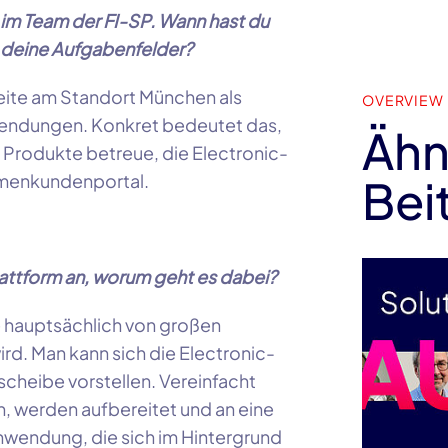
e im Team der
FI-SP
. Wann hast du
 deine Aufgabenfelder?
beite am Standort München als
OVERVIEW
wendungen. Konkret bedeutet das,
Ähn
 Produkte betreue, die Electronic-
rmenkundenportal.
Bei
lattform an, worum geht es dabei?
ie hauptsächlich von großen
d. Man kann sich die Electronic-
scheibe vorstellen. Vereinfacht
n, werden aufbereitet und an eine
 Anwendung, die sich im Hintergrund