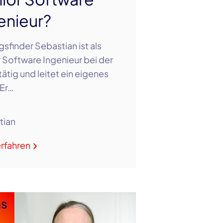
enieur?
sfinder Sebastian ist als
 Software Ingenieur bei der
tätig und leitet ein eigenes
Er…
tian
rfahren