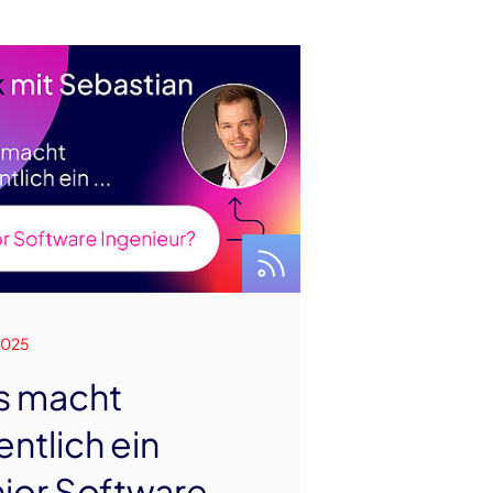
2025
s macht
entlich ein
ior Software