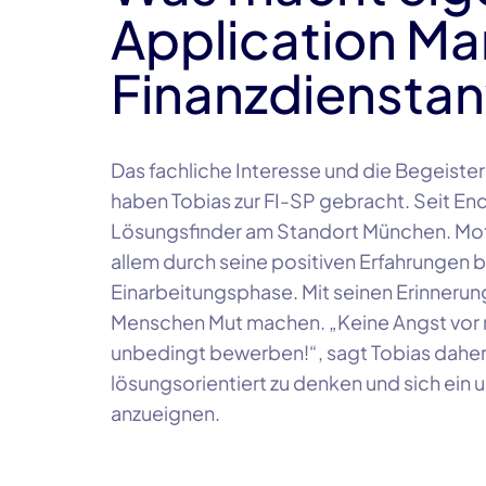
Application Ma
Finanzdienst
Das fachliche Interesse und die Begeist
haben
Tobias
zur
FI-SP
gebracht. Seit En
Lösungsfinder am Standort
München
. Mo
allem durch seine positiven Erfahrungen
Einarbeitungsphase. Mit seinen Erinnerun
Menschen Mut machen. „Keine Angst vor
unbedingt bewerben!“, sagt
Tobias
daher 
lösungsorientiert zu denken und sich ei
anzueignen.