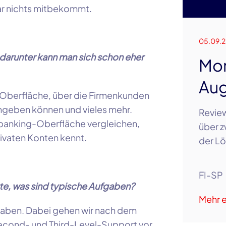
ar nichts mitbekommt.
05.09.
darunter kann man sich schon eher
Mon
Aug
-Oberfläche, über die Firmenkunden
ngeben können und vieles mehr.
Review
banking
-Oberfläche vergleichen,
über z
rivaten Konten kennt.
der Lö
FI-SP
te, was sind typische Aufgaben?
Mehr e
gaben. Dabei gehen wir nach dem
econd-
und Third-Level-Support vor.