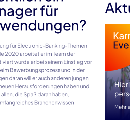
Akt
nager für
anwendungen?
erung für Electronic-Banking-Themen
de
2020
arbeitet er im Team der
tiviert wurde er bei seinem Einstieg vor
 beim Bewerbungsprozess und in der
gen daran will er auch anderen jungen
Hier
 neuen Herausforderungen haben und
pers
allen, die Spaß daran haben,
n umfangreiches Branchenwissen
Mehr e