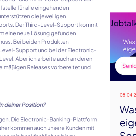
fstelle für alle eingehenden
nterstützen die jeweiligen
ports. Der Third-Level-Support kommt
lem eine neue Lösung gefunden
uss. Bei beiden Produkten
Level-Support und bei der Electronic-
evel. Aber ich arbeite auch an deren
gelmäßigen Releases vorbereitet und
08.04.
 deiner Position?
Wa
agen. Die Electronic-Banking-Plattform
eig
 Daher kommen auch unsere Kunden mit
Sen