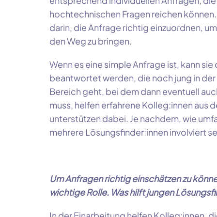
entsprechend individuellen Anfragen, die 
hochtechnischen Fragen reichen können. 
darin, die Anfrage richtig einzuordnen, 
den Weg zu bringen.
Wenn es eine simple Anfrage ist, kann sie
beantwortet werden, die noch jung in der I
Bereich geht, bei dem dann eventuell au
muss, helfen erfahrene Kolleg:innen aus
unterstützen dabei. Je nachdem, wie umfa
mehrere Lösungsfinder:innen involviert se
Um Anfragen richtig einschätzen zu können
wichtige Rolle. Was hilft jungen
Lösungsfi
In der Einarbeitung helfen
Kolleg:innen
, d