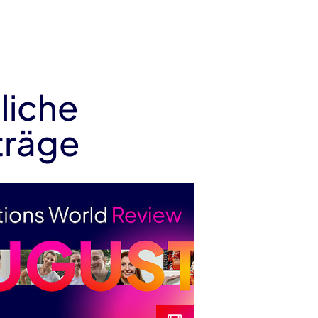
liche
träge