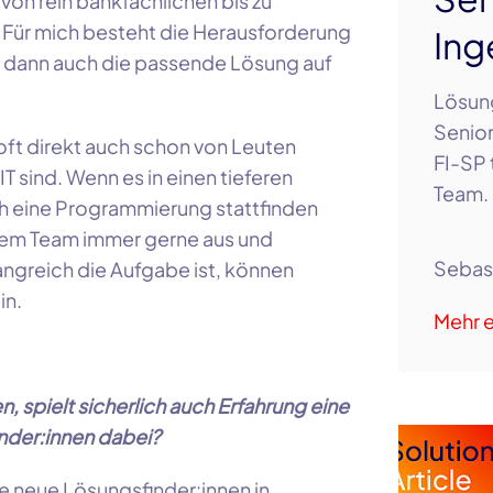
von rein bankfachlichen bis zu
Für mich besteht die Herausforderung
Ing
um dann auch die passende Lösung auf
Lösung
Senior
 oft direkt auch schon von Leuten
FI-SP 
T sind. Wenn es in einen tieferen
Team. 
ch eine Programmierung stattfinden
 dem Team immer gerne aus und
Sebas
ngreich die Aufgabe ist, können
in.
Mehr e
, spielt sicherlich auch Erfahrung eine
nder:innen
dabei?
ie neue
Lösungsfinder:innen
in