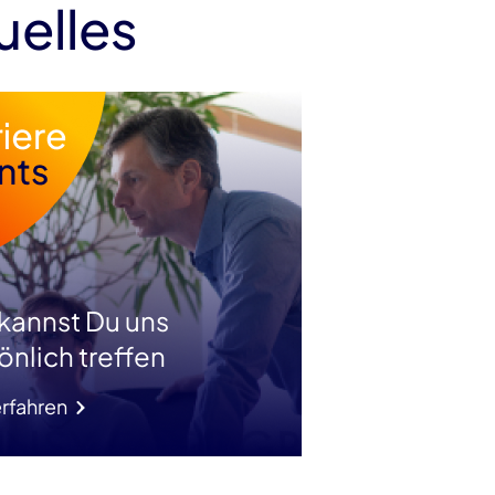
uelles
 kannst Du uns
önlich treffen
rfahren