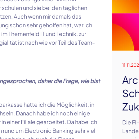
r schulen und sie bei den täglichen
tützen. Auch wenn mir damals das
ng schon sehr geholfen hat, war ich
im Themenfeld IT und Technik, zur
ialität ist nach wie vor Teil des Team-
11.11.20
Arc
ngesprochen, daher die Frage, wie bist
Sch
Zuk
rkasse hatte ich die Möglichkeit, in
hseln. Danach habe ich noch einige
in einer Filiale gearbeitet. Da habe ich
Die FI
rund um Electronic Banking sehr viel
Lande