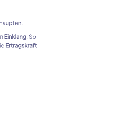
haupten.
in Einklang
. So
die
Ertragskraft