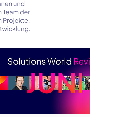
nnen und
m Team der
n Projekte,
twicklung.