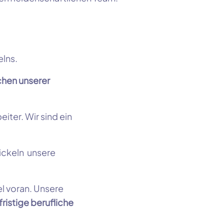
lns.
chen unserer
iter. Wir sind ein
ickeln unsere
l voran. Unsere
fristige berufliche