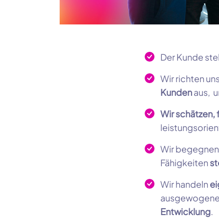
Der Kunde ste
Wir richten u
Kunden
aus, u
Wir schätzen, 
leistungsorien
Wir begegnen
Fähigkeiten
st
Wir handeln
ei
ausgewogene 
Entwicklung
.