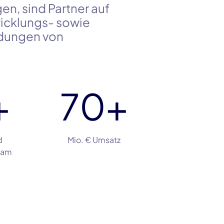
en, sind Partner auf
icklungs- sowie
ndungen von
100
+
Mio. € Umsatz