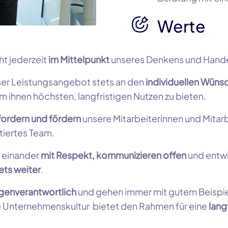
Werte
ht jederzeit
im Mittelpunkt
unseres Denkens und Hande
nser Leistungsangebot stets an den
individuellen Wüns
m ihnen höchsten, langfristigen Nutzen zu bieten.
fordern und fördern
unsere Mitarbeiterinnen und Mitarbe
tiertes Team.
 einander
mit Respekt, kommunizieren offen
und entw
ets weiter
.
genverantwortlich
und gehen immer mit gutem Beispie
Unternehmenskultur bietet den Rahmen für eine
lang