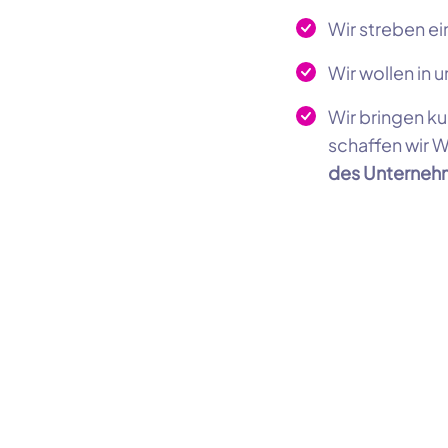
Wir streben e
Wir wollen in 
Wir bringen ku
schaffen wir W
des Unterneh