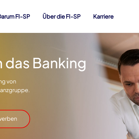
Darum FI-SP
Über die FI-SP
Karriere
en das Banking
ung von
nanzgruppe
.
werben