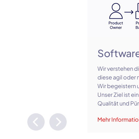
Softwar
Wir verstehen d
diese agil oder
Wir begeistern
Unser Ziel ist 
Qualität und Pü
Entwicklung für
Mehr Informati
Host/Mainframe.
mit umfassende
Partner an der 