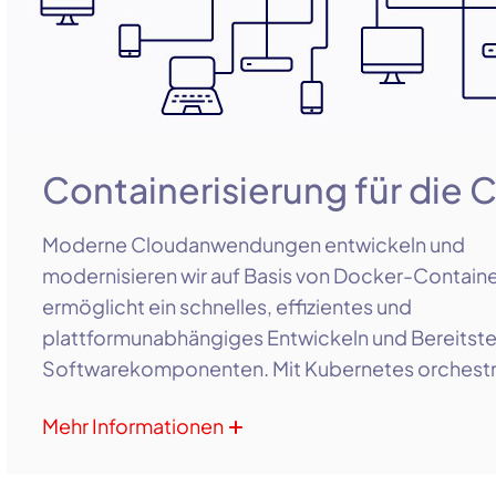
Containerisierung für die 
Moderne Cloudanwendungen entwickeln und
modernisieren wir auf Basis von Docker-Containe
ermöglicht ein schnelles, effizientes und
plattformunabhängiges Entwickeln und Bereitste
Softwarekomponenten. Mit Kubernetes orchestr
skalieren wir den Einsatz von Containern. Damit k
Mehr Informationen
Anwendungsbereitstellung beschleunigt und so 
Wettbewerbsfähigkeit unserer Kunden erhöht w
der flexiblen Verteilung auf unterschiedliche Zo