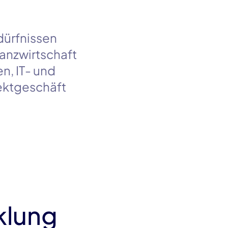
dürfnissen
nanzwirtschaft
n, IT- und
ektgeschäft
klung