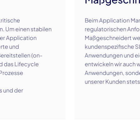
ritische
Beim Application Man
. Um einen stabilen
regulatorischen Anfo
er Application
Maßgeschneidert we
rte und
kundenspezifische
S
ereitstellen (on-
Anwendungen
und ei
d das Lifecycle
entwickeln wir auch w
Prozesse
Anwendungen, sonde
unserer Kunden stet
s und der