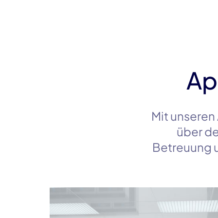
Ap
Mit unseren
über d
Betreuung u