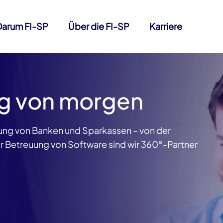
Darum FI-SP
Über die FI-SP
Karriere
ng von morgen
erung von Banken und
Sparkassen
– von der
ur Betreuung von Software sind wir
360°-Partner