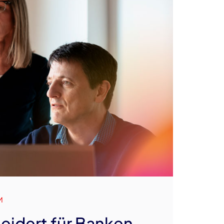
M
idert für Banken