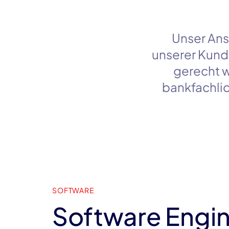
Unser Ans
unserer Kunde
gerecht w
bankfachli
SOFTWARE
Software Engin