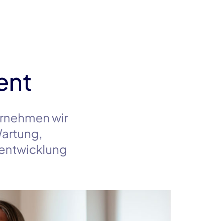
wir die Stabilität und Ausfallsicherheit der Anwe
ent
rnehmen wir
artung,
rentwicklung