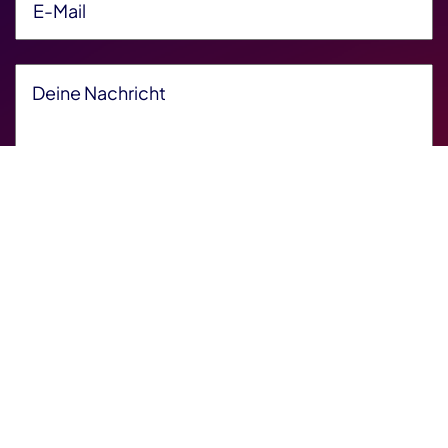
Deine Nachricht
*
Friendly Captcha V2
*
Friendly Captcha
Ich bestätige die
Datenschutzbestimmungen
*
E-Mail senden
© 2026 Finanz Informatik Solutions Plus GmbH & Co.