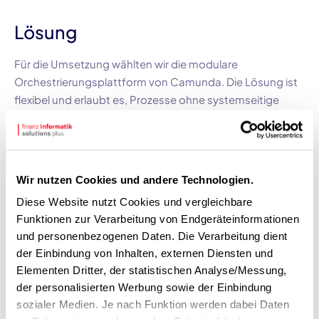
Lösung
Für die Umsetzung wählten wir die modulare
Orchestrierungsplattform von
Camunda
. Die Lösung ist
flexibel und erlaubt es, Prozesse ohne systemseitige
Kompromisse abzubilden. Im Projekt zur Ablösung des
BPM-Altsystems
wählten wir
Scrum
als Methodik. Wir
haben die Prozesse in
Camunda
abgebildet und dabei
die bestehenden
Microservices
und
Frontends
Wir nutzen Cookies und andere Technologien.
übernommen. Unser Kunde profitiert von modernen
Diese Website nutzt Cookies und vergleichbare
Prozessen und einer verbesserten sowie effizienteren
Funktionen zur Verarbeitung von Endgeräteinformationen
Wartbarkeit.
und personenbezogenen Daten. Die Verarbeitung dient
der Einbindung von Inhalten, externen Diensten und
Elementen Dritter, der statistischen Analyse/Messung,
der personalisierten Werbung sowie der Einbindung
VERBUNDUNTERNEHMEN IN DER SPARKASSEN-
sozialer Medien. Je nach Funktion werden dabei Daten
FINANZGRUPPE