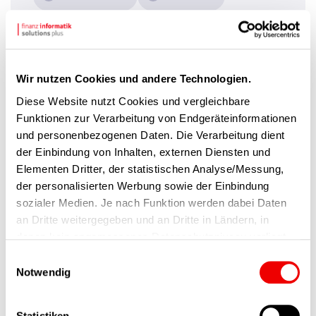
01.06.2026
Anf-Kennung 2256
Wir nutzen Cookies und andere Technologien.
Diese Website nutzt Cookies und vergleichbare
Expert Data Engineer
Funktionen zur Verarbeitung von Endgeräteinformationen
und personenbezogenen Daten. Die Verarbeitung dient
der Einbindung von Inhalten, externen Diensten und
Elementen Dritter, der statistischen Analyse/Messung,
der personalisierten Werbung sowie der Einbindung
sozialer Medien. Je nach Funktion werden dabei Daten
an Dritte weitergegeben und an Dritte in Ländern, in
denen kein angemessenes Datenschutzniveau vorliegt
und von diesen verarbeitet wird, z. B. die USA. Ihre
Einwilligungsauswahl
Einwilligung ist stets freiwillig, für die Nutzung unserer
Notwendig
Jobwechsel
Frankfurt
Website nicht erforderlich und kann jederzeit auf unserer
Seite abgelehnt oder widerrufen werden.
Statistiken