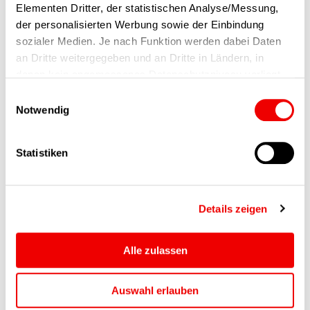
Elementen Dritter, der statistischen Analyse/Messung,
der personalisierten Werbung sowie der Einbindung
sozialer Medien. Je nach Funktion werden dabei Daten
an Dritte weitergegeben und an Dritte in Ländern, in
denen kein angemessenes Datenschutzniveau vorliegt
und von diesen verarbeitet wird, z. B. die USA. Ihre
Einwilligungsauswahl
Einwilligung ist stets freiwillig, für die Nutzung unserer
Notwendig
Website nicht erforderlich und kann jederzeit auf unserer
Seite abgelehnt oder widerrufen werden.
Statistiken
Details zeigen
Alle zulassen
Auswahl erlauben