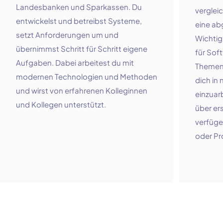
Landesbanken und Sparkassen. Du
verglei
entwickelst und betreibst Systeme,
eine ab
setzt Anforderungen um und
Wichtig 
übernimmst Schritt für Schritt eigene
für Sof
Aufgaben. Dabei arbeitest du mit
Themen 
modernen Technologien und Methoden
dich in
und wirst von erfahrenen Kolleginnen
einzuar
und Kollegen unterstützt.
über er
verfüge
oder Pr