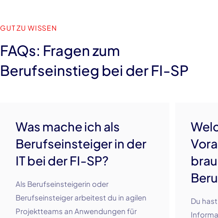
GUT ZU WISSEN
FAQs: Fragen zum
Berufseinstieg bei der FI-SP
Was mache ich als
Wel
Berufseinsteiger in der
Vora
IT bei der FI-SP?
brau
Beru
Als Berufseinsteigerin oder
Berufseinsteiger arbeitest du in agilen
Du hast
Projektteams an Anwendungen für
Informa