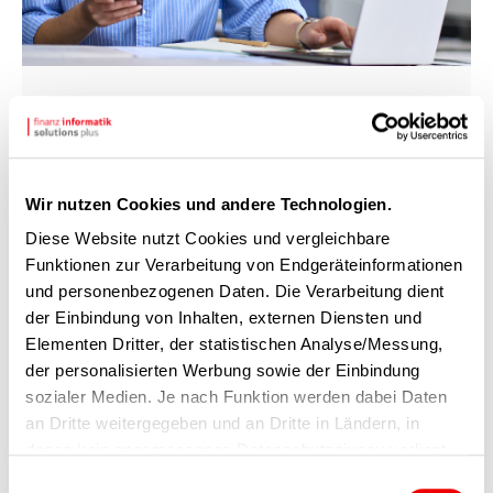
SCHRITT 2
Einladung
Wir nutzen Cookies und andere Technologien.
Wenn es auf beiden Seiten passt, lernen wir uns
Diese Website nutzt Cookies und vergleichbare
schon bald im persönlichen Gespräch kennen!
Funktionen zur Verarbeitung von Endgeräteinformationen
und personenbezogenen Daten. Die Verarbeitung dient
der Einbindung von Inhalten, externen Diensten und
Elementen Dritter, der statistischen Analyse/Messung,
der personalisierten Werbung sowie der Einbindung
sozialer Medien. Je nach Funktion werden dabei Daten
an Dritte weitergegeben und an Dritte in Ländern, in
denen kein angemessenes Datenschutzniveau vorliegt
und von diesen verarbeitet wird, z. B. die USA. Ihre
Einwilligungsauswahl