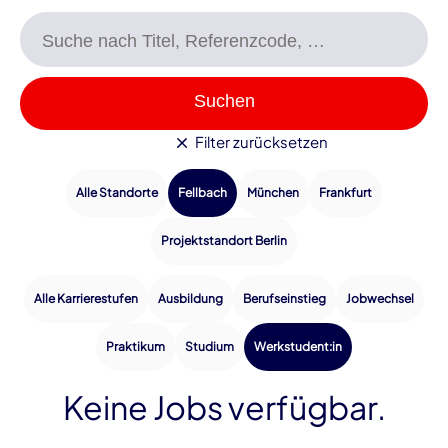
Suchen
Filter zurücksetzen
Fellbach
Alle Standorte
München
Frankfurt
Projektstandort Berlin
Alle Karrierestufen
Ausbildung
Berufseinstieg
Jobwechsel
Werkstudent:in
Praktikum
Studium
Keine Jobs verfügbar.