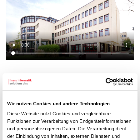
ARBEITGEBERBEWERTUNGEN
Ein zufriedenes Team
Wir nutzen Cookies und andere Technologien.
Diese Website nutzt Cookies und vergleichbare
Feedback treibt uns an – das sagen die
Funktionen zur Verarbeitung von Endgeräteinformationen
Lösungsfinderinnen und Lösungsfinder
und personenbezogenen Daten. Die Verarbeitung dient
zur
FI-SP
als Arbeitgeber:
der Einbindung von Inhalten, externen Diensten und