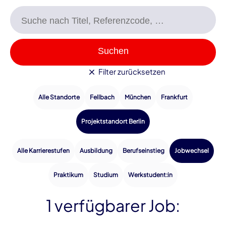
Suchen
Filter zurücksetzen
Alle Standorte
Fellbach
München
Frankfurt
Projektstandort Berlin
Jobwechsel
Alle Karrierestufen
Ausbildung
Berufseinstieg
Praktikum
Studium
Werkstudent:in
1 verfügbarer Job: