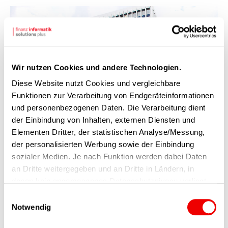
Wir nutzen Cookies und andere Technologien.
Diese Website nutzt Cookies und vergleichbare
Funktionen zur Verarbeitung von Endgeräteinformationen
und personenbezogenen Daten. Die Verarbeitung dient
der Einbindung von Inhalten, externen Diensten und
Elementen Dritter, der statistischen Analyse/Messung,
der personalisierten Werbung sowie der Einbindung
sozialer Medien. Je nach Funktion werden dabei Daten
ARBEITGEBERBEWERTUNGEN
an Dritte weitergegeben und an Dritte in Ländern, in
denen kein angemessenes Datenschutzniveau vorliegt
Ein zufriedenes Team
und von diesen verarbeitet wird, z. B. die USA. Ihre
Einwilligungsauswahl
Einwilligung ist stets freiwillig, für die Nutzung unserer
Notwendig
Feedback treibt uns an – das sagen die
Website nicht erforderlich und kann jederzeit auf unserer