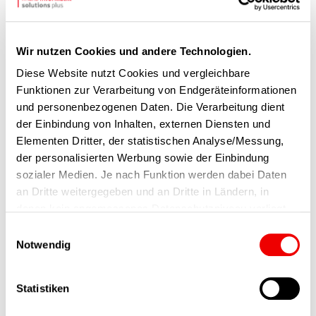
Wir nutzen Cookies und andere Technologien.
Diese Website nutzt Cookies und vergleichbare
Funktionen zur Verarbeitung von Endgeräteinformationen
und personenbezogenen Daten. Die Verarbeitung dient
der Einbindung von Inhalten, externen Diensten und
Elementen Dritter, der statistischen Analyse/Messung,
der personalisierten Werbung sowie der Einbindung
sozialer Medien. Je nach Funktion werden dabei Daten
an Dritte weitergegeben und an Dritte in Ländern, in
denen kein angemessenes Datenschutzniveau vorliegt
und von diesen verarbeitet wird, z. B. die USA. Ihre
Einwilligungsauswahl
02.06.2026
Einwilligung ist stets freiwillig, für die Nutzung unserer
Notwendig
Website nicht erforderlich und kann jederzeit auf unserer
Monatsrückblick Mai 2026
Seite abgelehnt oder widerrufen werden.
Statistiken
Der Monatsrückblick Mai zeigt, wie die FI-SP