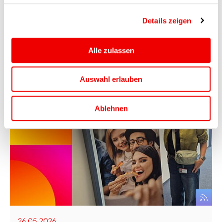
Arbeitgeberverantwortung im Alltag lebt:
Zum Internationalen Tag…
Details zeigen
Mehr erfahren
Alle zulassen
Auswahl erlauben
Ablehnen
26.05.2026