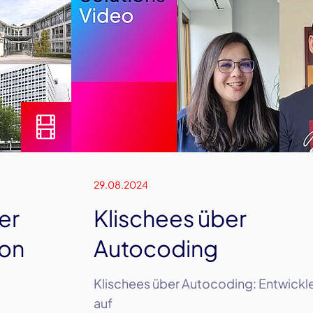
29.08.2024
er
Klischees über
ion
Autocoding
Klischees über Autocoding: Entwickle
auf