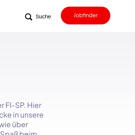
Jobfinder
er
FI-SP
. Hier
cke in unsere
owie über
l Spaß beim