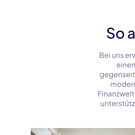
So a
Bei uns er
einem
gegenseiti
modern
Finanzwelt 
unterstütz