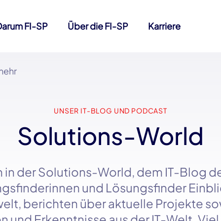
Darum FI-SP
Über die FI-SP
Karriere
mehr
UNSER IT-BLOG UND PODCAST
Solutions-World
 in der
Solutions-World
, dem
IT-Blog
d
sfinderinnen und Lösungsfinder Einbli
elt, berichten über aktuelle Projekte s
n und Erkenntnisse aus der
IT-Welt
. Vie