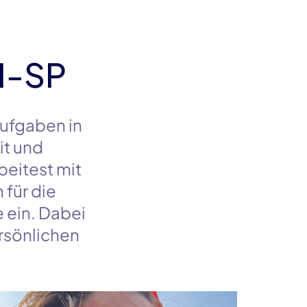
FI-SP
Aufgaben in
it und
beitest mit
für die
e ein. Dabei
ersönlichen