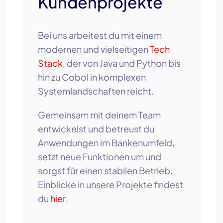
Kundenprojekte
Bei uns arbeitest du mit einem
modernen und vielseitigen
Tech
Stack
, der von Java und Python bis
hin zu Cobol in komplexen
Systemlandschaften reicht.
Gemeinsam mit deinem Team
entwickelst und betreust du
Anwendungen im Bankenumfeld,
setzt neue Funktionen um und
sorgst für einen stabilen Betrieb.
Einblicke in unsere Projekte findest
du
hier
.