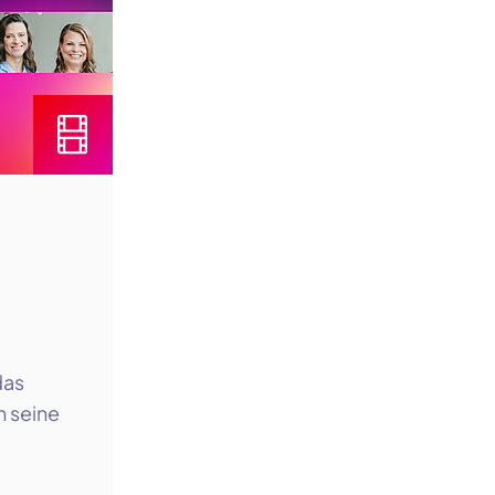
das
n seine