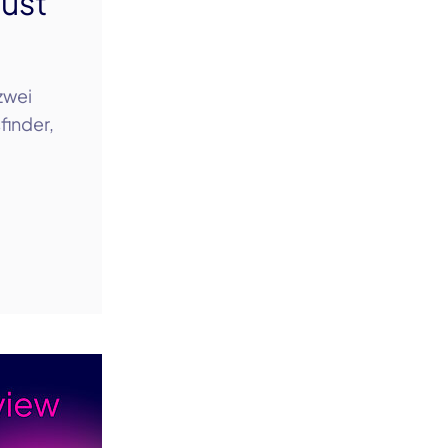
ust
zwei
finder,