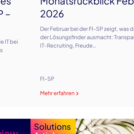
les
Monatsrückblick Feb
P –
2026
Der Februar bei der FI-SP zeigt, was 
der Lösungsfinder ausmacht: Transpa
e IT bei
IT-Recruiting, Freude…
es
FI-SP
Mehr erfahren