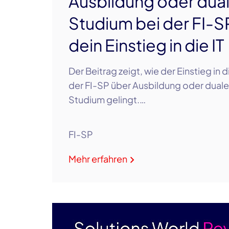
Ausbildung oder dua
Studium bei der FI-S
dein Einstieg in die IT
Der Beitrag zeigt, wie der Einstieg in di
der FI-SP über Ausbildung oder dual
Studium gelingt.…
FI-SP
Mehr erfahren