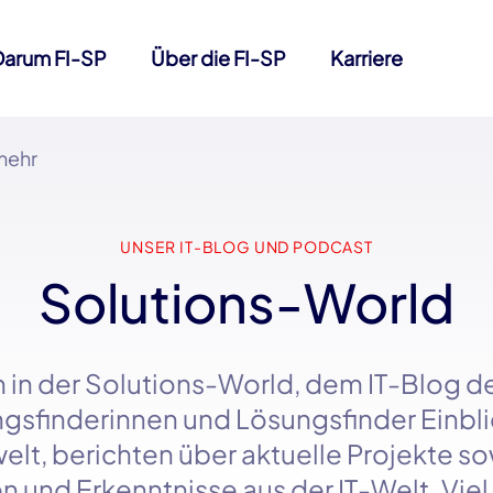
Darum FI-SP
Über die FI-SP
Karriere
mehr
UNSER IT-BLOG UND PODCAST
Solutions-World
 in der
Solutions-World
, dem
IT-Blog
d
sfinderinnen und Lösungsfinder Einbli
elt, berichten über aktuelle Projekte s
n und Erkenntnisse aus der
IT-Welt
. Vie