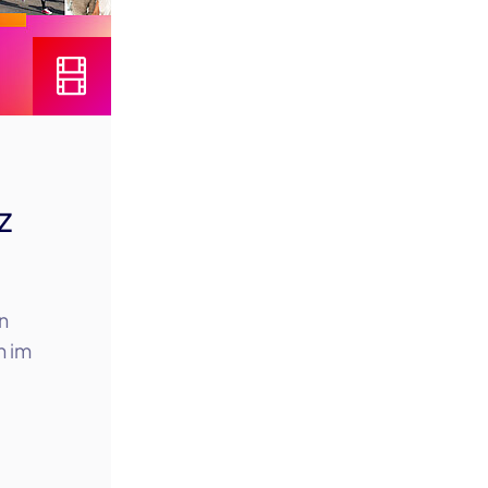
z
n
n im