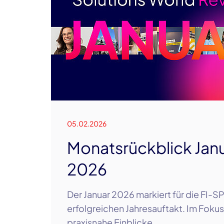
05.02.2026
Monatsrückblick Jan
2026
Der Januar 2026 markiert für die FI-S
erfolgreichen Jahresauftakt. Im Foku
praxisnahe Einblicke…