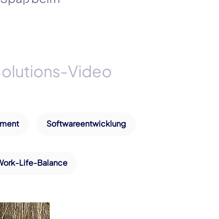
olutions-Video
ement
Softwareentwicklung
Work-Life-Balance