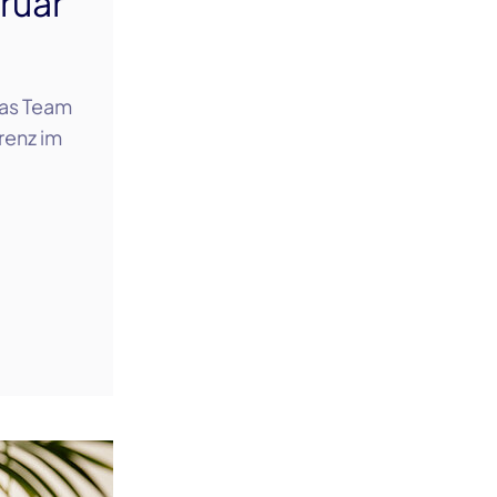
ruar
das Team
renz im