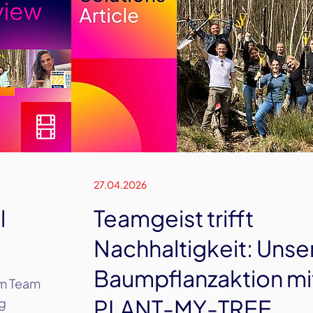
27.04.2026
l
Teamgeist trifft
Nachhaltigkeit: Unse
Baumpflanzaktion mi
im Team
PLANT-MY-TREE
ng