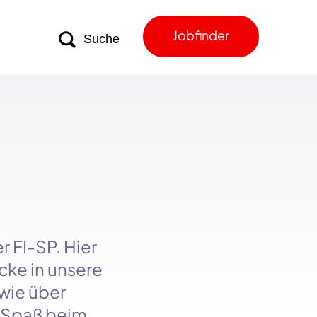
Jobfinder
er
FI-SP
. Hier
cke in unsere
owie über
l Spaß beim